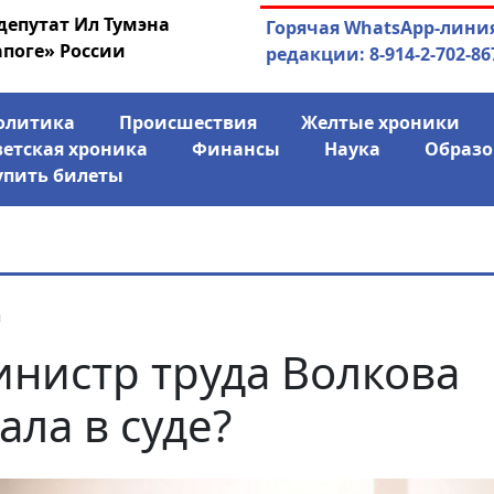
депутат Ил Тумэна
04.08.2026
Маринычев у П
Горячая WhatsApp-лини
апоге» России
антикризисн
редакции: 8-914-2-702-86
олитика
Происшествия
Желтые хроники
ветская хроника
Финансы
Наука
Образо
упить билеты
я
нистр труда Волкова
ала в суде?