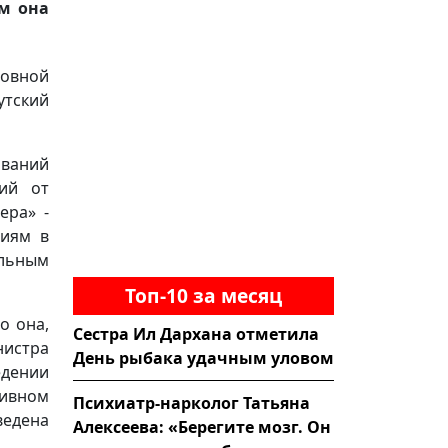
ом она
новной
утский
ований
ий от
ера» -
виям в
льным
Топ-10 за месяц
о она,
Сестра Ил Дархана отметила
нистра
День рыбака удачным уловом
едении
тивном
Психиатр-нарколог Татьяна
ведена
Алексеева: «Берегите мозг. Он