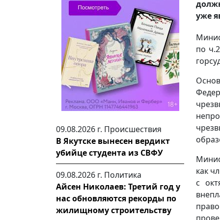
должн
уже я
Минис
по ч.
горсу
Основ
Феде
чрезв
непро
чрез
09.08.2026 г.
Происшествия
образ
В Якутске вынесен вердикт
убийце студента из СВФУ
Минис
как ч
09.08.2026 г.
Политика
с окт
Айсен Николаев: Третий год у
внепл
нас обновляются рекорды по
право
жилищному строительству
прове