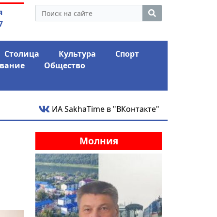
утина: смотрины или
03.08.2026
АЛРОСА ушла 
я
ый разбор?
фина
7
Столица
Культура
Спорт
вание
Общество
ИА SakhaTime в "ВКонтакте"
Молния