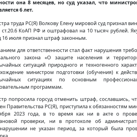
ости она 8 месяцев, но суд указал, что министр
вляется 6 лет.
тра труда РС(Я) Волкову Елену мировой суд признал ви
2 ст.20.6 КоАП РФ и оштрафовал на 10 тысяч рублей. Як
д 16 июля признал штраф законным.
анием для ответственности стал факт нарушения треб
рального закона «О защите населения и территор
ычайных ситуаций природного и техногенного характ
хождение министром подготовки (обучения) к дейст
вычайных ситуациях по основным профессиона
овательным программам.
тр попросила горсуд отменить штраф, сославшись, чт
лен Правительства РС(Я), приступила к обязанностям ми
ября 2023 года, в то время как ни в акте о пров
ановой проверки, ни в протоколе об администра
нарушении не указан период, за который была про
рка.