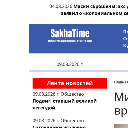
ии выявила на
04.08.2026
Маски сброшены: экс-
анцев
заявил о «колониальном с
П
С
К
09.08.2026 г.
Лента новостей
Главна
Ми
09.08.2026 г.
Общество
Подвиг, ставший великой
вр
легендой
09.08.2026 г.
Общество
Сотрудники уголовно-