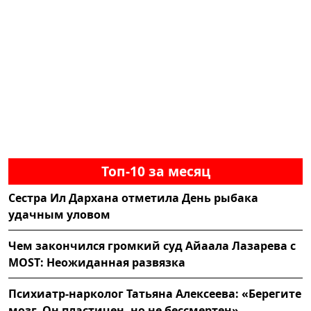
Топ-10 за месяц
Сестра Ил Дархана отметила День рыбака
удачным уловом
Чем закончился громкий суд Айаала Лазарева с
MOST: Неожиданная развязка
Психиатр-нарколог Татьяна Алексеева: «Берегите
мозг. Он пластичен, но не бессмертен»