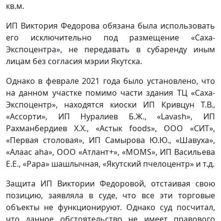
кв.м.
ИП Виктория Федорова обязана была использовать
его исключительно под размещение «Саха-
Экспоцентра», не передавать в субаренду иным
лицам без согласия мэрии Якутска.
Однако в феврале 2021 года было установлено, что
на данном участке помимо части здания ТЦ «Саха-
Экспоцентр», находятся киоски ИП Кривцун Т.В.,
«Ассорти», ИП Нуралиев Б.Ж., «Lavash», ИП
Рахманбердиев Х.Х., «Астык foods», ООО «СИТ»,
«Первая столовая», ИП Самырова Ю.Ю., «Шавуха»,
«Алаас аhа», ООО «Атлант+», «MOMS», ИП Васильева
Е.Е., «Papa» шашлычная, «Якутский пчелоцентр» и т.д.
Защита ИП Виктории Федоровой, отстаивая свою
позицию, заявляла в суде, что все эти торговые
объекты не функционируют. Однако суд посчитал,
что данное обстоятельство не имеет правового