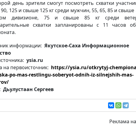
орой день зрители смогут посмотреть схватки участни
, 90, 125 и свыше 125 кг среди мужчин, 55, 65, 85 и свыше 
ком дивизионе, 75 и свыше 85 кг среди ветер
арительные схватки запланированы с 11 часов о
оната.
ник информации:
Якутское-Саха Информационное
ство
источника:
ysia.ru
а на первоисточник:
https://ysia.ru/otkrytyj-chempiona
ska-po-mas-restlingu-soberyot-odnih-iz-silnejshih-mas-
rov/
:
Дьулустаан Сергеев
Реклама на