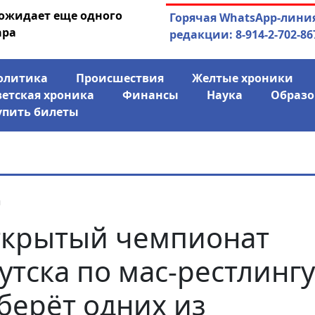
 ожидает еще одного
04.08.2026
Маринычев у П
Горячая WhatsApp-лини
ара
антикризисн
редакции: 8-914-2-702-86
олитика
Происшествия
Желтые хроники
ветская хроника
Финансы
Наука
Образо
упить билеты
я
крытый чемпионат
утска по мас-рестлингу
берёт одних из