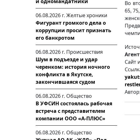
и одномандатники
Во вт
65, 75
06.08.2026 г.
Желтые хроники
женс
Фигурант громкого дела о
Предв
коррупции просит признать
чемпи
его банкротом
Источ
06.08.2026 г.
Происшествия
Агент
Шум в подъезде и удар
Сайт 
черенком: история ночного
Ссылк
конфликта в Якутске,
yakut
закончившаяся судом
restle
Автор
06.08.2026 г.
Общество
В УФСИН состоялась рабочая
встреча с представителем
компании ООО «А-ПЛЮС»
06.08.2026 г.
Общество