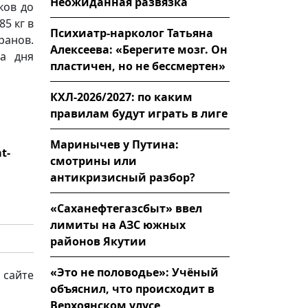
Неожиданная развязка
ков до
85 кг в
Психиатр-нарколог Татьяна
анов.
Алексеева: «Берегите мозг. Он
ба дня
пластичен, но не бессмертен»
КХЛ-2026/2027: по каким
правилам будут играть в лиге
Маринычев у Путина:
t-
смотрины или
антикризисный разбор?
«Саханефтегазсбыт» ввел
лимиты на АЗС южных
районов Якутии
«Это не половодье»: Учёный
 сайте
объяснил, что происходит в
Верхоянском улусе