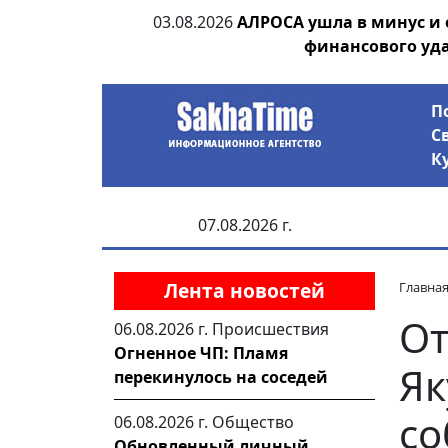
ания депутата
03.08.2026
АЛРОСА ушла в минус и
 рублей
финансового уд
П
С
К
07.08.2026 г.
Лента новостей
Главна
От
06.08.2026 г.
Происшествия
Огненное ЧП: Пламя
Як
перекинулось на соседей
со
06.08.2026 г.
Общество
Обновленный личный