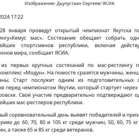
Изображение: Дьулустаан Сергеев/ ЯСИА
2024 17:22
28 января проведут открытый чемпионат Якутска п
ингу«Кемус мас». Состязание обещает собрать од
нейших спортсменов республики, включая действ
онов мира, сообщает ЯСИА.
из первых крупных состязаний по мас-рестлингу 
комплекс «Модун». На помосте сразятся мужчины, жен
аны. Старт послужит одним из подготовительных 
ов перед чемпионатом Якутии, который стартует через
ровске. Своё участие предварительно подтверждают о
ейших мас-рестлеров республики.
вый соревновательный день выявят победителей и приз
риях до 60, 70, 80 и 105 кг среди мужчин, 50, 60, 75 к
, а также 65 и 85 кг среди ветеранов.