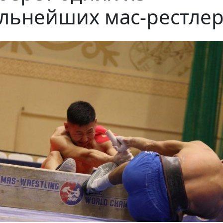
льнейших мас-рестле