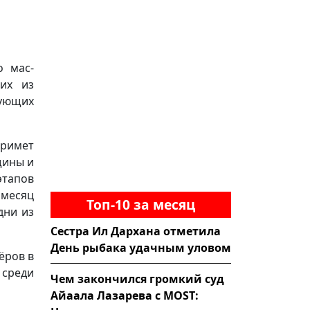
о мас-
них из
ующих
примет
щины и
этапов
 месяц
Топ-10 за месяц
дни из
Сестра Ил Дархана отметила
День рыбака удачным уловом
ёров в
г среди
Чем закончился громкий суд
Айаала Лазарева с MOST: