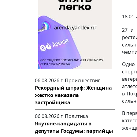
18.01.
27 и 
рестл
силь
чемпи
Одно 
спорт
ветер
06.08.2026 г.
Происшествия
атлет
Рекордный штраф: Женщина
в Пок
жестко наказала
сильн
застройщика
В пер
06.08.2026 г.
Политика
катего
Якутяне-кандидаты в
женщин
депутаты Госдумы: партийцы