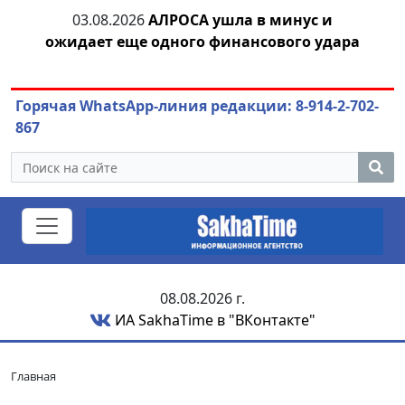
04.08.2026
Маринычев у Путина: смотрины
04
ара
или антикризисный разбор?
Горячая WhatsApp-линия редакции: 8-914-2-702-
867
08.08.2026 г.
ИА SakhaTime в "ВКонтакте"
Главная