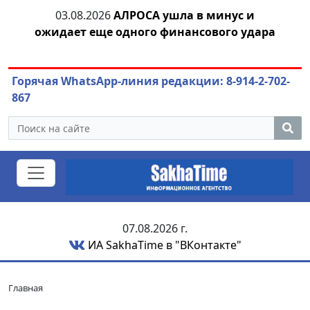
04.08.2026
Маринычев у Путина: смотрины
04
ара
или антикризисный разбор?
Горячая WhatsApp-линия редакции: 8-914-2-702-
867
07.08.2026 г.
ИА SakhaTime в "ВКонтакте"
Главная