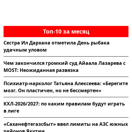
Топ-10 за месяц
Сестра Ил Дархана отметила День рыбака
удачным уловом
Чем закончился громкий суд Айаала Лазарева с
MOST: Неожиданная развязка
Психиатр-нарколог Татьяна Алексеева: «Берегите
мозг. Он пластичен, но не бессмертен»
КХЛ-2026/2027: по каким правилам будут играть
в лиге
«Саханефтегазсбыт» ввел лимиты на АЗС южных
районов Якутии