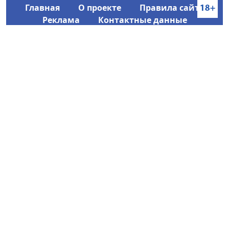
Главная
О проекте
Правила сайта
Реклама
Контактные данные
Информационное агентство SakhaTime
Главный редактор: Городецкий Ю. В.
Политика конфиденциальности
2017-2026 © Все права защищены.
Любое использование текстовых материалов с сайта
Информационного агентства SakhaTime на иных
ресурсах в сети Интернет гиперссылка на источник
обязательна.
Фотографии, видеоматериалы, иные иллюстрации
могут быть использованы только с письменного
согласия редакции Сетевого издания и его
учредителя.