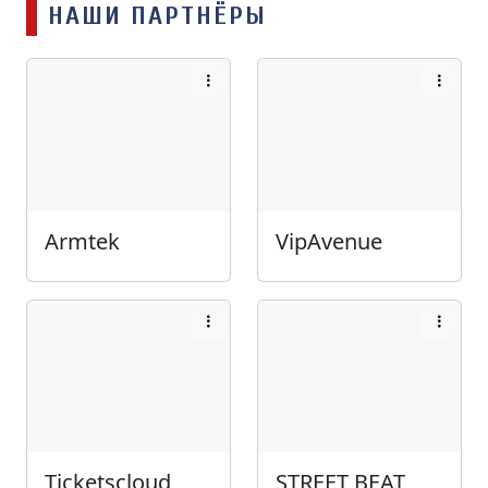
НАШИ ПАРТНЁРЫ
Armtek
VipAvenue
Ticketscloud
STREET BEAT