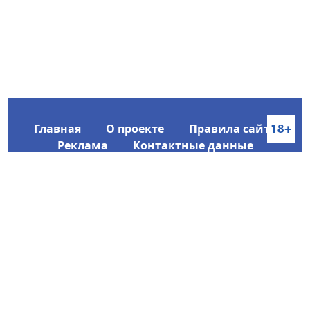
Главная
О проекте
Правила сайта
Реклама
Контактные данные
Информационное агентство SakhaTime
Главный редактор: Городецкий Ю. В.
Политика конфиденциальности
2017-2026 © Все права защищены.
Любое использование текстовых материалов с сайта