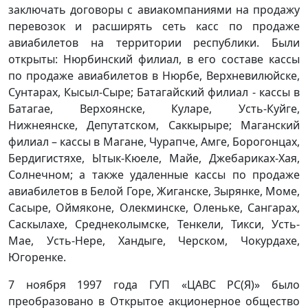
заключать договоры с авиакомпаниями на продажу
перевозок и расширять сеть касс по продаже
авиабилетов на территории республики. Были
открыты: Нюрбинский филиал, в его составе кассы
по продаже авиабилетов в Нюрбе, Верхневилюйске,
Сунтарах, Кысыл-Сыре; Батагайский филиал - кассы в
Батагае, Верхоянске, Куларе, Усть-Куйге,
Нижнеянске, Депутатском, Саккырыре; Маганский
филиал – кассы в Магане, Чурапче, Амге, Борогонцах,
Бердигистяхе, Ытык-Кюеле, Майе, Джебариках-Хая,
Солнечном; а также удаленные кассы по продаже
авиабилетов в Белой Горе, Жиганске, Зырянке, Моме,
Сасыре, Оймяконе, Олекминске, Оленьке, Сангарах,
Саскылахе, Среднеколымске, Тенкели, Тикси, Усть-
Мае, Усть-Нере, Хандыге, Черском, Чокурдахе,
Югоренке.
7 ноября 1997 года ГУП «ЦАВС РС(Я)» было
преобразовано в Открытое акционерное общество