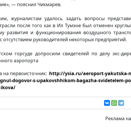
ие», — пояснил Чикмарев.
им, журналистам удалось задать вопросы представ
трасли после того как в Ил Тумэне был отменен круглы
му развития и функционирования воздушного трансп
 с отсутствием руководителей некоторых предприятий.
тском горсуде допросили свидетелей по делу экс-дир
чного аэропорта
а на первоисточник:
http://ysia.ru/aeroport-yakutska-n
rgnul-dogovor-s-upakovshhikom-bagazha-svidetelem-po
ikova/
Реклама на