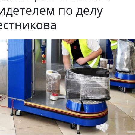
идетелем по делу
стникова