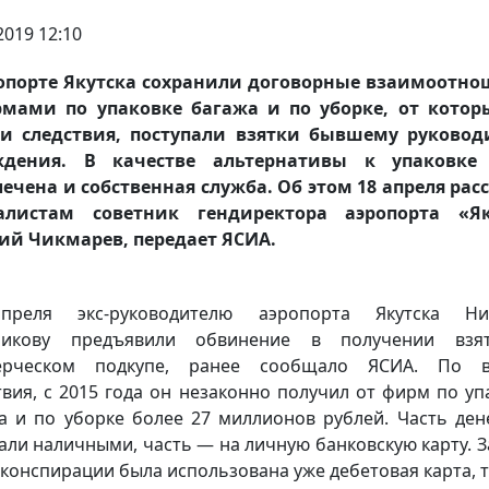
2019 12:10
опорте Якутска сохранили договорные взаимоотн
мами по упаковке багажа и по уборке, от котор
ии следствия, поступали взятки бывшему руковод
ждения. В качестве альтернативы к упаковке
ечена и собственная служба. Об этом 18 апреля рас
алистам советник гендиректора аэропорта «Як
ий Чикмарев, передает ЯСИА.
преля экс-руководителю аэропорта Якутска Ни
никову предъявили обвинение в получении взя
ерческом подкупе, ранее сообщало ЯСИА. По в
твия, с 2015 года он незаконно получил от фирм по уп
а и по уборке более 27 миллионов рублей. Часть ден
али наличными, часть — на личную банковскую карту. З
 конспирации была использована уже дебетовая карта, т