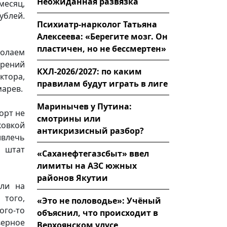
Неожиданная развязка
месяц,
ублей.
Психиатр-нарколог Татьяна
Алексеева: «Берегите мозг. Он
пластичен, но не бессмертен»
колаем
зрений
КХЛ-2026/2027: по каким
ктора,
правилам будут играть в лиге
марев.
Маринычев у Путина:
орт не
смотрины или
ковкой
антикризисный разбор?
ивлечь
й штат
«Саханефтегазсбыт» ввел
лимиты на АЗС южных
районов Якутии
или на
 того,
«Это не половодье»: Учёный
ого-то
объяснил, что происходит в
верное
Верхоянском улусе