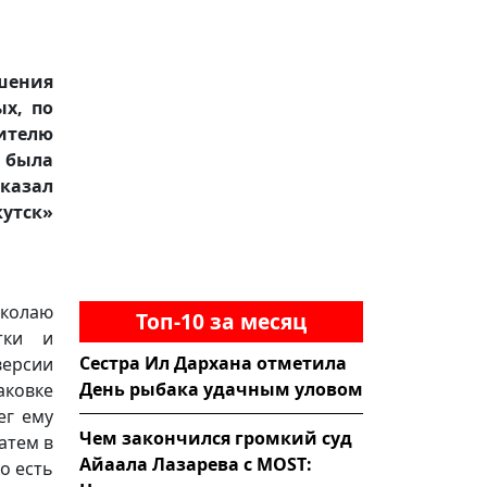
ошения
ых, по
ителю
 была
сказал
утск»
колаю
Топ-10 за месяц
тки и
Сестра Ил Дархана отметила
ерсии
День рыбака удачным уловом
аковке
ег ему
Чем закончился громкий суд
атем в
Айаала Лазарева с MOST:
о есть