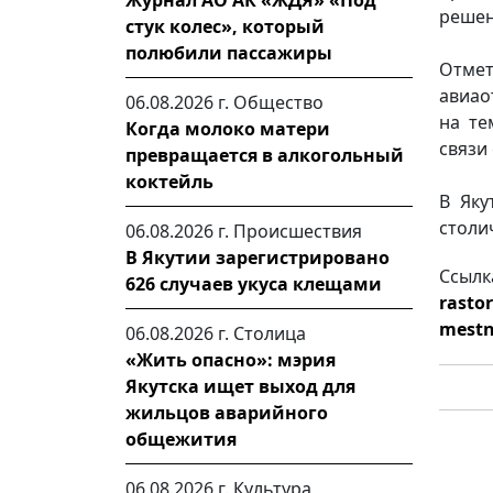
Журнал АО АК «ЖДЯ» «Под
решен
стук колес», который
полюбили пассажиры
Отмет
авиао
06.08.2026 г.
Общество
на те
Когда молоко матери
связи
превращается в алкогольный
коктейль
В Яку
столи
06.08.2026 г.
Происшествия
В Якутии зарегистрировано
Ссылк
626 случаев укуса клещами
rasto
mestn
06.08.2026 г.
Столица
«Жить опасно»: мэрия
Якутска ищет выход для
жильцов аварийного
общежития
06.08.2026 г.
Культура