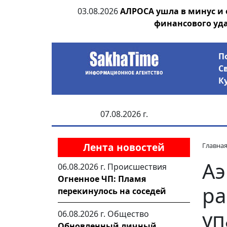
ания депутата
03.08.2026
АЛРОСА ушла в минус и
 рублей
финансового уд
П
С
К
07.08.2026 г.
Лента новостей
Главна
Аэ
06.08.2026 г.
Происшествия
Огненное ЧП: Пламя
ра
перекинулось на соседей
уп
06.08.2026 г.
Общество
Обновленный личный