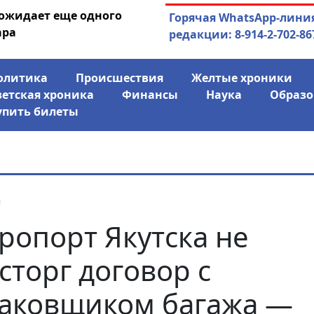
 ожидает еще одного
04.08.2026
Маринычев у П
Горячая WhatsApp-лини
ара
антикризисн
редакции: 8-914-2-702-86
олитика
Происшествия
Желтые хроники
ветская хроника
Финансы
Наука
Образо
упить билеты
я
ропорт Якутска не
сторг договор с
аковщиком багажа —