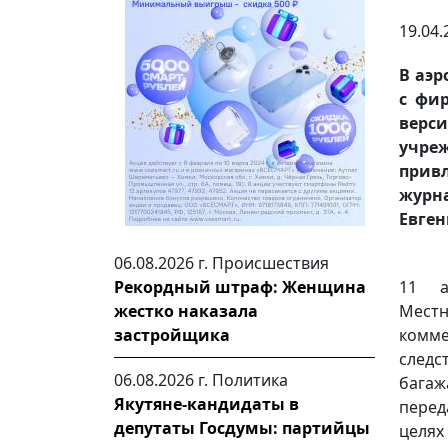
19.04.
В аэр
с фир
верс
учре
привл
журн
Евген
06.08.2026 г.
Происшествия
11 а
Рекордный штраф: Женщина
Мест
жестко наказала
комм
застройщика
следс
06.08.2026 г.
Политика
багаж
Якутяне-кандидаты в
перед
депутаты Госдумы: партийцы
целях