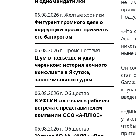
и одномандатники
не им
приме
06.08.2026 г.
Желтые хроники
Подсу
Фигурант громкого дела о
коррупции просит признать
«Что 
его банкротом
Афана
никог
06.08.2026 г.
Происшествия
ныне 
Шум в подъезде и удар
черенком: история ночного
Он со
конфликта в Якутске,
стал 
закончившаяся судом
багаж
к упа
06.08.2026 г.
Общество
введе
В УФСИН состоялась рабочая
встреча с представителем
«Един
компании ООО «А-ПЛЮС»
упако
чтобы
06.08.2026 г.
Общество
прите