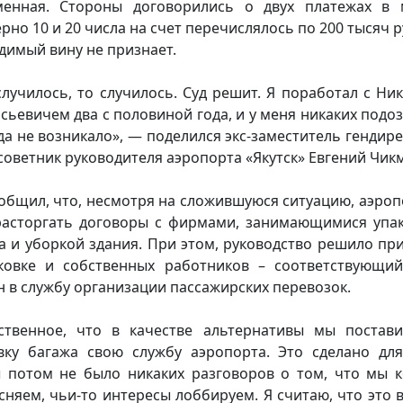
енная. Стороны договорились о двух платежах в 
рно 10 и 20 числа на счет перечислялось по 200 тысяч р
димый вину не признает.
случилось, то случилось. Суд решит. Я поработал с Ни
сьевичем два с половиной года, и у меня никаких подо
да не возникало», — поделился экс-заместитель гендире
советник руководителя аэропорта «Якутск» Евгений Чик
общил, что, несмотря на сложившуюся ситуацию, аэроп
расторгать договоры с фирмами, занимающимися упа
а и уборкой здания. При этом, руководство решило пр
ковке и собственных работников – соответствующи
н в службу организации пассажирских перевозок.
ственное, что в качестве альтернативы мы постав
вку багажа свою службу аэропорта. Это сделано для
 потом не было никаких разговоров о том, что мы к
сняем, чьи-то интересы лоббируем. Я считаю, что это 