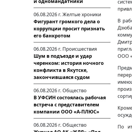
и одномандатники
сист
привл
06.08.2026 г.
Желтые хроники
В раб
Фигурант громкого дела о
Дзюба
коррупции просит признать
комму
его банкротом
Дмит
06.08.2026 г.
Происшествия
пригл
Шум в подъезде и удар
ООО «
черенком: история ночного
Пред
конфликта в Якутске,
пере
закончившаяся судом
имею
произ
06.08.2026 г.
Общество
сорти
В УФСИН состоялась рабочая
встреча с представителем
Кроме
компании ООО «А-ПЛЮС»
осужд
06.08.2026 г.
Общество
По ит