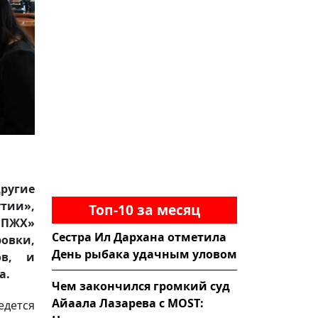
ругие
утии»,
Топ-10 за месяц
МПЖХ»
Сестра Ил Дархана отметила
овки,
День рыбака удачным уловом
ов, и
ра.
Чем закончился громкий суд
Айаала Лазарева с MOST:
дется