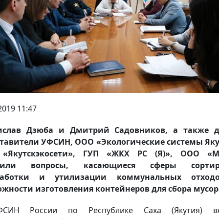
2019 11:47
ислав Дзюба и Дмитрий Садовников, а также д
тавители УФСИН, ООО «Экологические системы Як
«Якутскэкосети», ГУП «ЖКХ РС (Я)», ООО «
дили вопросы, касающиеся сферы сортир
работки и утилизации коммунальных отход
жности изготовления контейнеров для сбора мусо
СИН России по Республике Саха (Якутия) ве