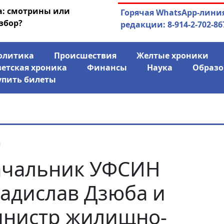
а: смотрины или
04.08.2026
Маски сброшены:
Горячая WhatsApp-лини
збор?
заявил о «колониаль
редакции: 8-914-2-702-86
олитика
Происшествия
Желтые хроники
ветская хроника
Финансы
Наука
Образо
упить билеты
я
ачальник УФСИН
адислав Дзюба и
нистр жилищно-