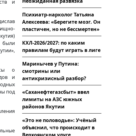
Неожиданная развязка
ств и
Психиатр-нарколог Татьяна
дислав
Алексеева: «Берегите мозг. Он
лищно-
пластичен, но не бессмертен»
кутия)
КХЛ-2026/2027: по каким
 были
правилам будут играть в лиге
утии»,
Маринычев у Путина:
осы о
смотрины или
дов и
антикризисный разбор?
одных
ны под
«Саханефтегазсбыт» ввел
лимиты на АЗС южных
районов Якутии
вления
«Это не половодье»: Учёный
объяснил, что происходит в
ельные
Верхоянском улусе