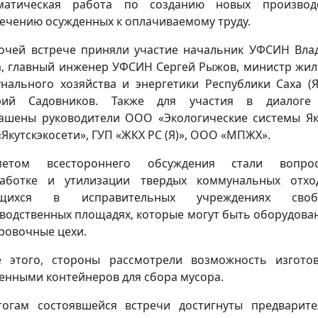
ематическая работа по созданию новых производ
ечению осужденных к оплачиваемому труду.
очей встрече приняли участие начальник УФСИН Вла
, главный инженер УФСИН Сергей Рыжов, министр жи
нального хозяйства и энергетики Республики Саха (Я
рий Садовников. Также для участия в диалоге
ашены руководители ООО «Экологические системы Як
Якутскэкосети», ГУП «ЖКХ РС (Я)», ООО «МПЖХ».
метом всестороннего обсуждения стали вопр
работке и утилизации твердых коммунальных отхо
щихся в исправительных учреждениях своб
водственных площадях, которые могут быть оборудова
ровочные цехи.
 этого, стороны рассмотрели возможность изгото
енными контейнеров для сбора мусора.
огам состоявшейся встречи достигнуты предварит