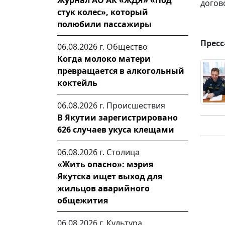
Журнал АО АК «ЖДЯ» «Под
догов
стук колес», который
полюбили пассажиры
Пресс
06.08.2026 г.
Общество
Когда молоко матери
превращается в алкогольный
коктейль
06.08.2026 г.
Происшествия
В Якутии зарегистрировано
626 случаев укуса клещами
06.08.2026 г.
Столица
«Жить опасно»: мэрия
Якутска ищет выход для
жильцов аварийного
общежития
06.08.2026 г.
Культура