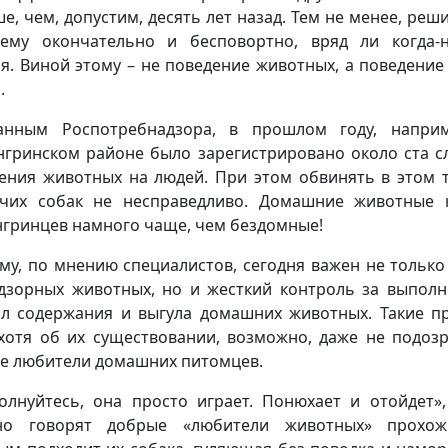
е, чем, допустим, десять лет назад. Тем не менее, реши
ему окончательно и бесповортно, вряд ли когда-
ся. Виной этому – не поведение животных, а поведение
.
анным Роспотребнадзора, в прошлом году, наприм
гринском районе было зарегистрировано около ста с
ения животных на людей. При этом обвинять в этом 
чих собак не несправедливо. Домашние животные 
гринцев намного чаще, чем бездомные!
му, по мнению специалистов, сегодня важен не только
дзорных животных, но и жесткий контроль за выпол
л содержания и выгула домашних животных. Такие п
 хотя об их существовании, возможно, даже не подоз
е любители домашних питомцев.
олнуйтесь, она просто играет. Понюхает и отойдет»,
но говорят добрые «любители животных» прохож