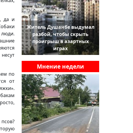
елках,
, да и
Собаки
Житель Душанбе выдумал
 люди.
разбой, чтобы скрыть
машние
проигрыш в азартных
ляются
играх
несут
Мнение недели
аем по
тся от
яжки».
обакам
росто,
 псов?
оторую