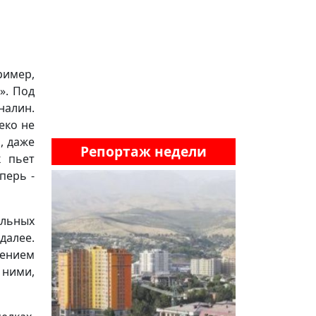
ример,
». Под
налин.
еко не
, даже
Репортаж недели
к пьет
перь -
ельных
далее.
ением
 ними,