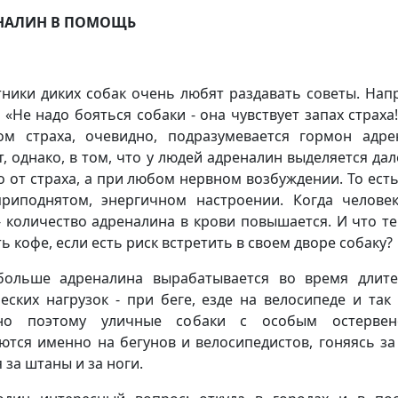
НАЛИН В ПОМОЩЬ
ники диких собак очень любят раздавать советы. Нап
: «Не надо бояться собаки - она чувствует запах страха!
ом страха, очевидно, подразумевается гормон адре
т, однако, в том, что у людей адреналин выделяется дал
о от страха, а при любом нервном возбуждении. То есть
риподнятом, энергичном настроении. Когда челове
- количество адреналина в крови повышается. И что те
ть кофе, если есть риск встретить в своем дворе собаку?
ольше адреналина вырабатывается во время длит
еских нагрузок - при беге, езде на велосипеде и так 
но поэтому уличные собаки с особым остервен
ются именно на бегунов и велосипедистов, гоняясь за
 за штаны и за ноги.