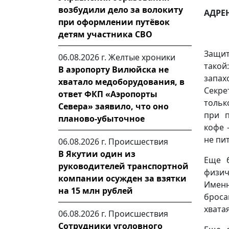
возбудили дело за волокиту
АДРЕ
при оформлении путёвок
детям участника СВО
Защит
06.08.2026 г.
Желтые хроники
такой
В аэропорту Вилюйска не
запах
хватало медоборудования, в
Секре
ответ ФКП «Аэропорты
тольк
Севера» заявило, что оно
при п
планово-убыточное
кофе 
не пи
06.08.2026 г.
Происшествия
В Якутии один из
Еще б
руководителей транспортной
физич
компании осужден за взятки
Имен
на 15 млн рублей
броса
хватая
06.08.2026 г.
Происшествия
Сотрудники уголовного