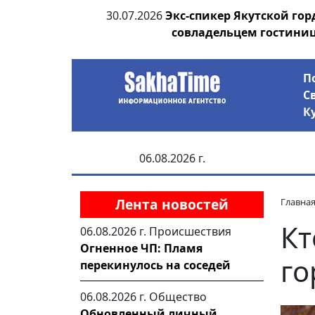
ания депутата
30.07.2026
Экс-спикер Якутской го
 рублей
совладельцем гостини
П
С
К
06.08.2026 г.
Лента новостей
Главна
Кт
06.08.2026 г.
Происшествия
Огненное ЧП: Пламя
го
перекинулось на соседей
06.08.2026 г.
Общество
Обновленный личный