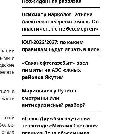
Неожиданная развязка
Психиатр-нарколог Татьяна
Алексеева: «Берегите мозг. Он
пластичен, но не бессмертен»
КХЛ-2026/2027: по каким
правилам будут играть в лиге
овании
иями и
«Саханефтегазсбыт» ввел
одские
лимиты на АЗС южных
делать
районов Якутии
Маринычев у Путина:
ться в
смотрины или
ласти
антикризисный разбор?
с этой
«Голос Дружбы» звучит на
более-
теплоходе «Михаил Светлов»:
 стало
великая Лена объединила