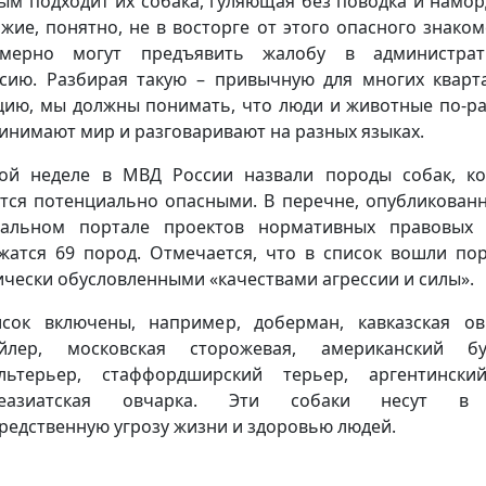
ым подходит их собака, гуляющая без поводка и намор
жие, понятно, не в восторге от этого опасного знаком
омерно могут предъявить жалобу в администрат
сию. Разбирая такую – привычную для многих кварт
цию, мы должны понимать, что люди и животные по-р
инимают мир и разговаривают на разных языках.
ой неделе в МВД России назвали породы собак, к
тся потенциально опасными. В перечне, опубликован
альном портале проектов нормативных правовых 
жатся 69 пород. Отмечается, что в список вошли по
ически обусловленными «качествами агрессии и силы».
сок включены, например, доберман, кавказская ов
ейлер, московская сторожевая, американский бул
льтерьер, стаффордширский терьер, аргентински
неазиатская овчарка. Эти собаки несут в
редственную угрозу жизни и здоровью людей.