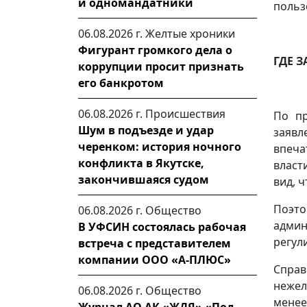
и одномандатники
польз
06.08.2026 г.
Желтые хроники
Фигурант громкого дела о
ГДЕ 
коррупции просит признать
его банкротом
06.08.2026 г.
Происшествия
По пр
Шум в подъезде и удар
заявл
черенком: история ночного
впеча
конфликта в Якутске,
власт
закончившаяся судом
вид, 
Поэто
06.08.2026 г.
Общество
адми
В УФСИН состоялась рабочая
регул
встреча с представителем
компании ООО «А-ПЛЮС»
Справ
нежел
06.08.2026 г.
Общество
менее