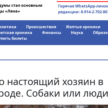
рдумы стал основным
03.08.2026
АЛРОСА ушла в ми
Горячая WhatsApp-лини
цы «Лена»
финансово
редакции: 8-914-2-702-86
олитика
Происшествия
Желтые хроники
ветская хроника
Финансы
Наука
Образо
упить билеты
я
о настоящий хозяин в
роде. Собаки или люди