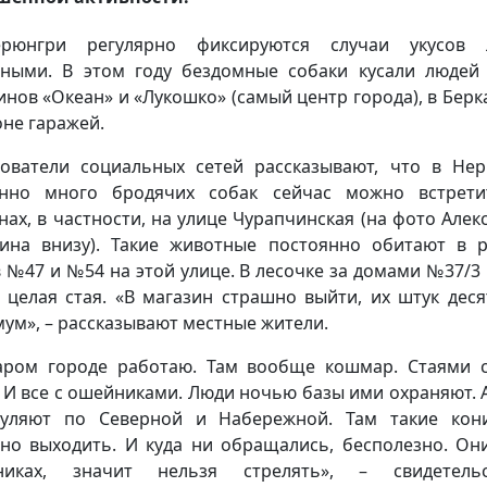
рюнгри регулярно фиксируются случаи укусов 
ными. В этом году бездомные собаки кусали людей
инов «Океан» и «Лукошко» (самый центр города), в Берка
оне гаражей.
ователи социальных сетей рассказывают, что в Не
енно много бродячих собак сейчас можно встрети
нах, в частности, на улице Чурапчинская (на фото Алек
ина внизу). Такие животные постоянно обитают в 
 №47 и №54 на этой улице. В лесочке за домами №37/3
 целая стая. «В магазин страшно выйти, их штук деся
ум», – рассказывают местные жители.
аром городе работаю. Там вообще кошмар. Стаями 
. И все с ошейниками. Люди ночью базы ими охраняют. 
уляют по Северной и Набережной. Там такие кон
но выходить. И куда ни обращались, бесполезно. Он
никах, значит нельзя стрелять», – свидетельс