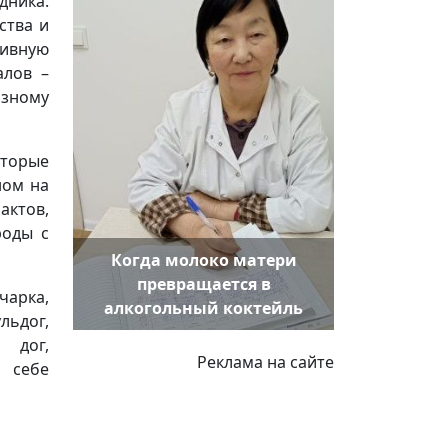
дника.
ства и
ивную
алов –
азному
оторые
ном на
актов,
роды с
Когда молоко матери
превращается в
чарка,
алкогольный коктейль
ьдог,
й дог,
Реклама на сайте
 себе