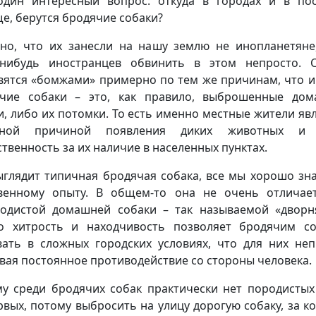
дин интересный вопрос: откуда в городах и в пос
е, берутся бродячие собаки?
но, что их занесли на нашу землю не инопланетяне
-нибудь иностранцев обвинить в этом непросто. 
вятся «бомжами» примерно по тем же причинам, что и
чие собаки – это, как правило, выброшенные до
и, либо их потомки. То есть именно местные жители яв
вной причиной появления диких животных и 
ственность за их наличие в населенных пунктах.
ыглядит типичная бродячая собака, все мы хорошо зн
венному опыту. В общем-то она не очень отличае
одистой домашней собаки – так называемой «дворн
о хитрость и находчивость позволяет бродячим с
ать в сложных городских условиях, что для них неп
вая постоянное противодействие со стороны человека.
у среди бродячих собак практически нет породистых
рвых, потому выбросить на улицу дорогую собаку, за к