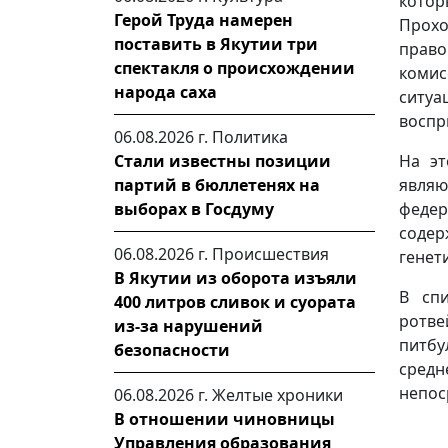
котор
Герой Труда намерен
Прохо
поставить в Якутии три
прав
спектакля о происхождении
комис
народа саха
ситуа
воспр
06.08.2026 г.
Политика
На эт
Стали известны позиции
являю
партий в бюллетенях на
федер
выборах в Госдуму
содер
06.08.2026 г.
Происшествия
генет
В Якутии из оборота изъяли
В спи
400 литров сливок и суората
ротв
из-за нарушений
питбу
безопасности
сред
непос
06.08.2026 г.
Желтые хроники
В отношении чиновницы
Управления образования