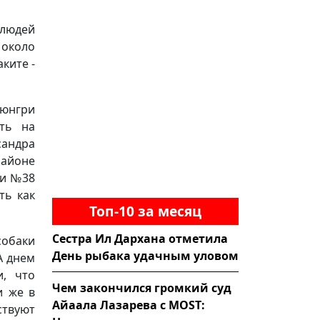
людей
 около
ките -
рюнгри
ть на
сандра
районе
 и №38
ть как
Топ-10 за месяц
Сестра Ил Дархана отметила
собаки
День рыбака удачным уловом
А днем
и, что
Чем закончился громкий суд
и же в
Айаала Лазарева с MOST:
твуют