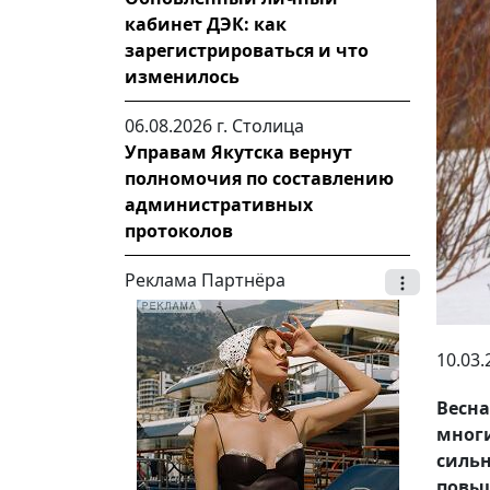
кабинет ДЭК: как
зарегистрироваться и что
изменилось
06.08.2026 г.
Столица
Управам Якутска вернут
полномочия по составлению
административных
протоколов
Реклама Партнёра
10.03.
Весн
многи
силь
повы