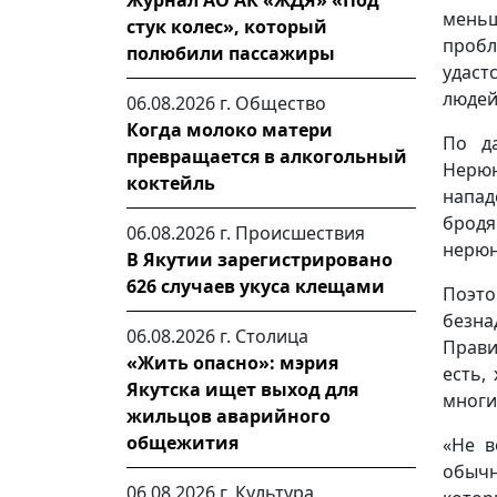
Журнал АО АК «ЖДЯ» «Под
меньш
стук колес», который
пробл
полюбили пассажиры
удаст
людей
06.08.2026 г.
Общество
Когда молоко матери
По д
превращается в алкогольный
Нерюн
коктейль
напад
бродя
06.08.2026 г.
Происшествия
нерюн
В Якутии зарегистрировано
626 случаев укуса клещами
Поэто
безна
06.08.2026 г.
Столица
Прави
«Жить опасно»: мэрия
есть,
Якутска ищет выход для
многи
жильцов аварийного
общежития
«Не в
обыч
06.08.2026 г.
Культура