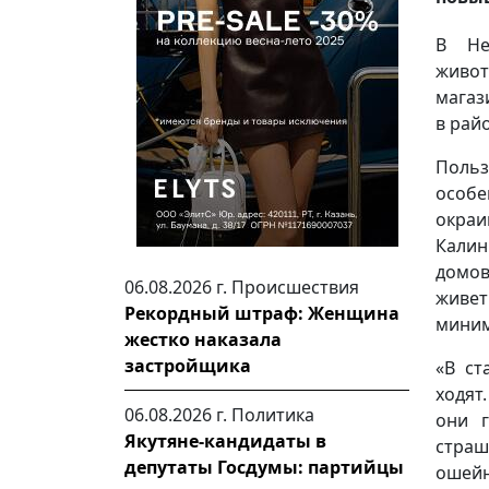
В Не
живот
магаз
в рай
Польз
особ
окраи
Калин
домов
06.08.2026 г.
Происшествия
живет
Рекордный штраф: Женщина
миним
жестко наказала
застройщика
«В ст
ходят
06.08.2026 г.
Политика
они г
Якутяне-кандидаты в
страш
депутаты Госдумы: партийцы
ошей