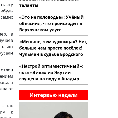
ть эту
таланты
нибудь
«Это не половодье»: Учёный
 самих
объяснил, что происходит в
Верхоянском улусе
ер, в
лучаев
«Меньше, чем единица»? Нет,
только
больше чем просто посёлок!
кусали
Чульман в судьбе Бродского
«Настрой оптимистичный»:
 отлов
яхта «Эйва» из Якутии
нением
спущена на воду в Анадыр
равила
ревают
Интервью недели
 – так
им, к