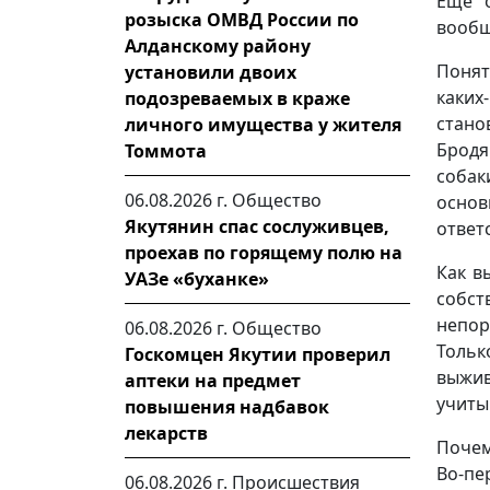
Еще о
розыска ОМВД России по
вообщ
Алданскому району
Понят
установили двоих
каких
подозреваемых в краже
стано
личного имущества у жителя
Бродя
Томмота
собак
06.08.2026 г.
Общество
осно
Якутянин спас сослуживцев,
ответ
проехав по горящему полю на
Как в
УАЗе «буханке»
собст
непор
06.08.2026 г.
Общество
Тольк
Госкомцен Якутии проверил
выжив
аптеки на предмет
учиты
повышения надбавок
лекарств
Почем
Во-пе
06.08.2026 г.
Происшествия