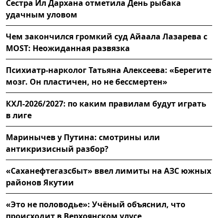
Сестра Ил Дархана отметила День рыбака
удачным уловом
Чем закончился громкий суд Айаала Лазарева с
MOST: Неожиданная развязка
Психиатр-нарколог Татьяна Алексеева: «Берегите
мозг. Он пластичен, но не бессмертен»
КХЛ-2026/2027: по каким правилам будут играть
в лиге
Маринычев у Путина: смотрины или
антикризисный разбор?
«Саханефтегазсбыт» ввел лимиты на АЗС южных
районов Якутии
«Это не половодье»: Учёный объяснил, что
происходит в Верхоянском улусе