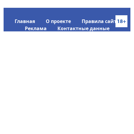
Главная
О проекте
Правила сайта
Реклама
Контактные данные
Информационное агентство SakhaTime
Главный редактор: Городецкий Ю. В.
Политика конфиденциальности
2017-2026 © Все права защищены.
Любое использование текстовых материалов с сайта
Информационного агентства SakhaTime на иных
ресурсах в сети Интернет гиперссылка на источник
обязательна.
Фотографии, видеоматериалы, иные иллюстрации
могут быть использованы только с письменного