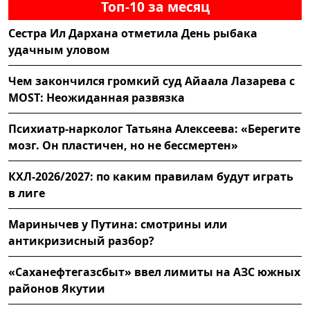
Топ-10 за месяц
Сестра Ил Дархана отметила День рыбака
удачным уловом
Чем закончился громкий суд Айаала Лазарева с
MOST: Неожиданная развязка
Психиатр-нарколог Татьяна Алексеева: «Берегите
мозг. Он пластичен, но не бессмертен»
КХЛ-2026/2027: по каким правилам будут играть
в лиге
Маринычев у Путина: смотрины или
антикризисный разбор?
«Саханефтегазсбыт» ввел лимиты на АЗС южных
районов Якутии