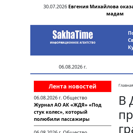
ровал террор и
30.07.2026
Евгения Михайлова оказ
ятежу
мадам
П
С
К
06.08.2026 г.
Лента новостей
Главна
В 
06.08.2026 г.
Общество
Журнал АО АК «ЖДЯ» «Под
пр
стук колес», который
полюбили пассажиры
гр
06.08.2026 г.
Общество