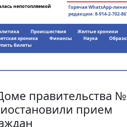
алась непотопляемой
30.07.2026
Экс-спикер Якутск
Горячая WhatsApp-лини
совладельцем го
редакции: 8-914-2-702-86
олитика
Происшествия
Желтые хроники
ветская хроника
Финансы
Наука
Образо
упить билеты
я
Доме правительства №
иостановили прием
аждан