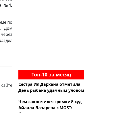
а №1,
рме по
1, Дом
через
аздел
Топ-10 за месяц
Сестра Ил Дархана отметила
 сайте
День рыбака удачным уловом
Чем закончился громкий суд
Айаала Лазарева с MOST: