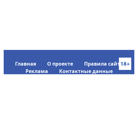
Главная
О проекте
Правила сайта
Реклама
Контактные данные
Информационное агентство SakhaTime
Главный редактор: Городецкий Ю. В.
Политика конфиденциальности
2017-2026 © Все права защищены.