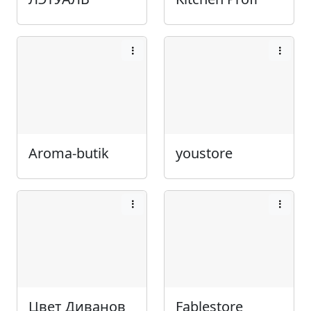
Aroma-butik
youstore
Цвет Диванов
Fablestore