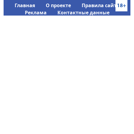
Главная
О проекте
Правила сайта
Реклама
Контактные данные
Информационное агентство SakhaTime
Главный редактор: Городецкий Ю. В.
Политика конфиденциальности
2017-2026 © Все права защищены.
Любое использование текстовых материалов с сайта
Информационного агентства SakhaTime на иных
ресурсах в сети Интернет гиперссылка на источник
обязательна.
Фотографии, видеоматериалы, иные иллюстрации
могут быть использованы только с письменного
согласия редакции Сетевого издания и его
учредителя.