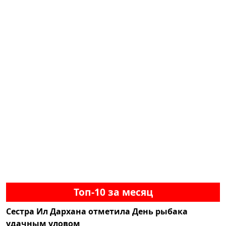
Топ-10 за месяц
Сестра Ил Дархана отметила День рыбака
удачным уловом