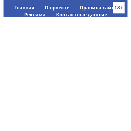
Главная
О проекте
Правила сайта
Реклама
Контактные данные
Информационное агентство SakhaTime
Главный редактор: Городецкий Ю. В.
Политика конфиденциальности
2017-2026 © Все права защищены.
Любое использование текстовых материалов с сайта
Информационного агентства SakhaTime на иных
ресурсах в сети Интернет гиперссылка на источник
обязательна.
Фотографии, видеоматериалы, иные иллюстрации
могут быть использованы только с письменного
согласия редакции Сетевого издания и его
учредителя.