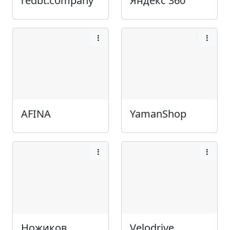
redbt.company
Яндекс 360
AFINA
YamanShop
Ножиков
Velodrive