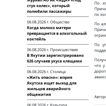
Журнал АО АК «ЖДЯ» «Под
По зо
стук колес», который
Причи
полюбили пассажиры
по зол
06.08.2026 г.
Общество
По ал
Когда молоко матери
Причи
превращается в алкогольный
огран
коктейль
По уг
06.08.2026 г.
Происшествия
подде
В Якутии зарегистрировано
Получ
626 случаев укуса клещами
что у
дорог
06.08.2026 г.
Столица
аванс
«Жить опасно»: мэрия
Якутска ищет выход для
жильцов аварийного
общежития
Автор
06.08.2026 г.
Культура