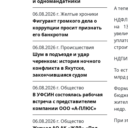
и одномандатники
А теп
06.08.2026 г.
Желтые хроники
НДФЛ 
Фигурант громкого дела о
на 1
коррупции просит признать
увели
его банкротом
упла
строи
06.08.2026 г.
Происшествия
Шум в подъезде и удар
НДПИ 
черенком: история ночного
конфликта в Якутске,
То ес
закончившаяся судом
млрд 
06.08.2026 г.
Общество
Форма
В УФСИН состоялась рабочая
бюдже
встреча с представителем
жител
компании ООО «А-ПЛЮС»
недр.
При э
06.08.2026 г.
Общество