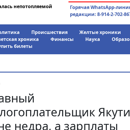
алась непотопляемой
03.08.2026
АЛРОСА ушла в ми
Горячая WhatsApp-лини
финансово
редакции: 8-914-2-702-86
олитика
Происшествия
Желтые хроники
ветская хроника
Финансы
Наука
Образо
упить билеты
я
авный
логоплательщик Якут
е недра, а зарплаты