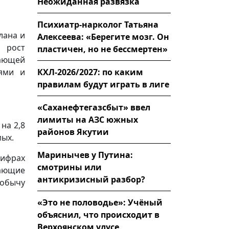
Неожиданная развязка
Психиатр-нарколог Татьяна
лана и
Алексеева: «Берегите мозг. Он
 рост
пластичен, но не бессмертен»
жающей
КХЛ-2026/2027: по каким
ями и
правилам будут играть в лиге
«Саханефтегазсбыт» ввел
лимиты на АЗС южных
на 2,8
районов Якутии
мых.
Маринычев у Путина:
цифрах
смотрины или
тающие
антикризисный разбор?
добычу
«Это не половодье»: Учёный
объяснил, что происходит в
Верхоянском улусе