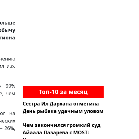
больше
добычу
гиона
лнению
л и.о.
о 99%
Топ-10 за месяц
е, чем
Сестра Ил Дархана отметила
День рыбака удачным уловом
лог на
ческих
Чем закончился громкий суд
— 26%,
Айаала Лазарева с MOST: