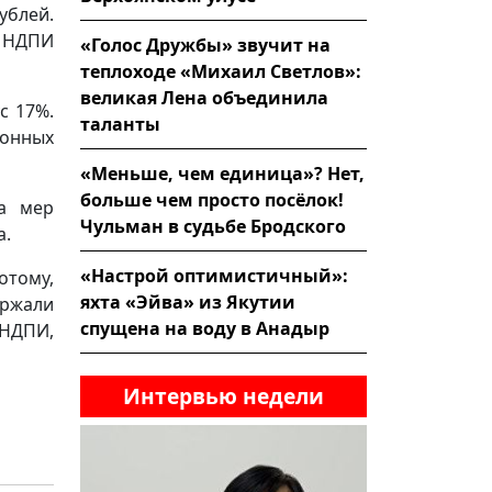
ублей.
к НДПИ
«Голос Дружбы» звучит на
теплоходе «Михаил Светлов»:
великая Лена объединила
с 17%.
таланты
ионных
«Меньше, чем единица»? Нет,
больше чем просто посёлок!
за мер
Чульман в судьбе Бродского
а.
«Настрой оптимистичный»:
отому,
яхта «Эйва» из Якутии
ержали
спущена на воду в Анадыр
 НДПИ,
Интервью недели