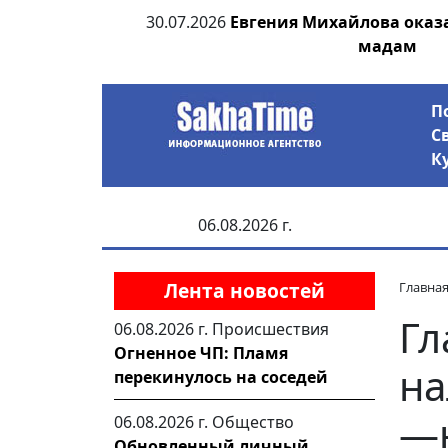
дает, что ее
30.07.2026
Евгения Михайлова оказ
мадам
П
С
К
06.08.2026 г.
Лента новостей
Главна
Гл
06.08.2026 г.
Происшествия
Огненное ЧП: Пламя
на
перекинулось на соседей
—н
06.08.2026 г.
Общество
Обновленный личный