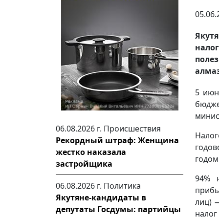
05.06.
Якутя
налог
поле
алмаз
5 июн
бюдже
минис
06.08.2026 г.
Происшествия
Нало
Рекордный штраф: Женщина
годов
жестко наказала
годом
застройщика
94% н
06.08.2026 г.
Политика
прибы
Якутяне-кандидаты в
лиц) 
депутаты Госдумы: партийцы
налог