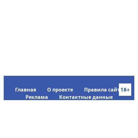
Главная
О проекте
Правила сайта
Реклама
Контактные данные
Информационное агентство SakhaTime
Главный редактор: Городецкий Ю. В.