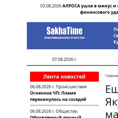
ания депутата
03.08.2026
АЛРОСА ушла в минус и
 рублей
финансового уд
П
С
К
07.08.2026 г.
Лента новостей
Главна
Ещ
06.08.2026 г.
Происшествия
Огненное ЧП: Пламя
Як
перекинулось на соседей
ма
06.08.2026 г.
Общество
Обновленный личный