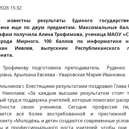
2026 15:32
и известны результаты Единого государстве
мена еще по двум предметам. Максимальные бал
рафии получила Алена Трофимова, ученица МАОУ «
орода Мирного. 100 баллов по информатике н
хан Иевлев, выпускник Республиканского л
ната.
у Трофимову подготовила преподаватель Руденко 
овна, Арылхана Евсеева - Уваровская Мария Ивановна.
лльников с блестящими результатами поздравил Глава 
 Николаев: «За каждым высшим результатом стоят т
ый труд и поддержка учителей, которые помогают раск
обности своих учеников. Сегодня профессия пед
овится всё более востребованной и престижной
оекту «Молодёжь и дети» создаются современные услов
ы и профессионального роста учителей, чтобы они