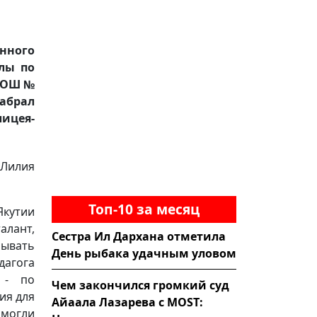
нного
лы по
СОШ №
абрал
ицея-
Лилия
Топ-10 за месяц
Якутии
алант,
Сестра Ил Дархана отметила
рывать
День рыбака удачным уловом
агога
 - по
Чем закончился громкий суд
ия для
Айаала Лазарева с MOST:
 могли