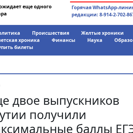
 ожидает еще одного
04.08.2026
Маринычев у П
Горячая WhatsApp-лини
ара
антикризисн
редакции: 8-914-2-702-86
олитика
Происшествия
Желтые хроники
ветская хроника
Финансы
Наука
Образо
упить билеты
я
е двое выпускников
утии получили
ксимальные баллы ЕГ