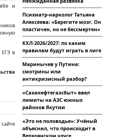
Неожиданная развязка
себе и
Психиатр-нарколог Татьяна
Алексеева: «Берегите мозг. Он
кников
пластичен, но не бессмертен»
нежную
КХЛ-2026/2027: по каким
правилам будут играть в лиге
 ЕГЭ в
Маринычев у Путина:
смотрины или
льства
антикризисный разбор?
«Саханефтегазсбыт» ввел
лимиты на АЗС южных
районов Якутии
«Это не половодье»: Учёный
 сайте
объяснил, что происходит в
Верхоянском улусе