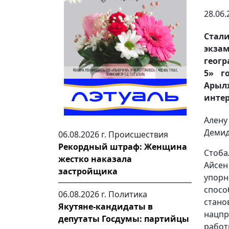
28.06.
Стал
экза
геог
5» г
Арыл
интер
Ален
Демид
06.08.2026 г.
Происшествия
Рекордный штраф: Женщина
Стоба
жестко наказала
Айсен
застройщика
упорн
спос
06.08.2026 г.
Политика
стан
Якутяне-кандидаты в
нацпр
депутаты Госдумы: партийцы
работ