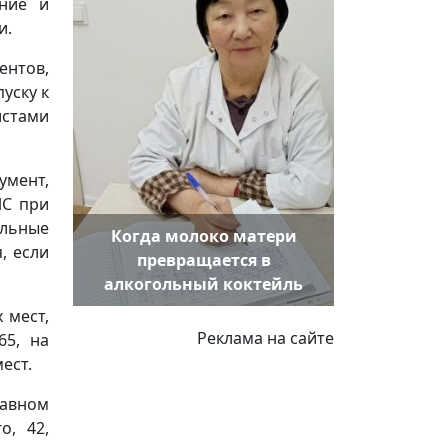
ние и
и.
ентов,
уску к
стами
мент,
ЛС при
альные
Когда молоко матери
, если
превращается в
алкогольный коктейль
 мест,
Реклама на сайте
65, на
мест.
лавном
о, 42,