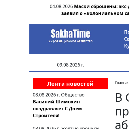
ания депутата
04.08.2026
Маски сброшены: экс-
 рублей
заявил о «колониальном с
П
С
К
09.08.2026 г.
Лента новостей
Главна
В 
08.08.2026 г.
Общество
Василий Шимохин
пр
поздравляет С Днем
Строителя!
аб
08.08.2026 г.
Желтые хроники