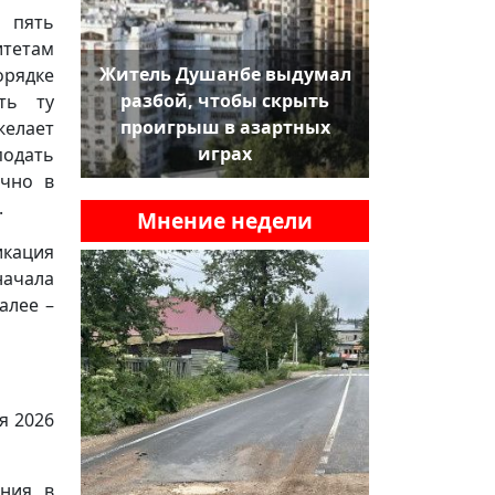
а пять
итетам
Житель Душанбе выдумал
рядке
разбой, чтобы скрыть
ть ту
проигрыш в азартных
желает
играх
подать
ично в
.
Мнение недели
икация
начала
алее –
я 2026
ания в