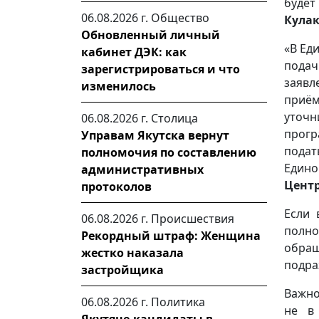
будет
06.08.2026 г.
Общество
Кулак
Обновленный личный
«В Ед
кабинет ДЭК: как
подач
зарегистрироваться и что
заявл
изменилось
приё
уточн
06.08.2026 г.
Столица
прогр
Управам Якутска вернут
подат
полномочия по составлению
Едино
административных
Цент
протоколов
Если 
06.08.2026 г.
Происшествия
полно
Рекордный штраф: Женщина
обра
жестко наказала
подра
застройщика
Важно
06.08.2026 г.
Политика
не в