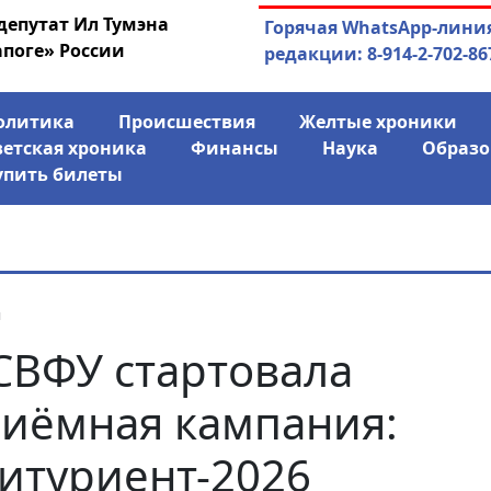
депутат Ил Тумэна
03.08.2026
АЛРОСА ушла в ми
Горячая WhatsApp-лини
апоге» России
финансово
редакции: 8-914-2-702-86
олитика
Происшествия
Желтые хроники
ветская хроника
Финансы
Наука
Образо
упить билеты
я
СВФУ стартовала
иёмная кампания:
итуриент-2026