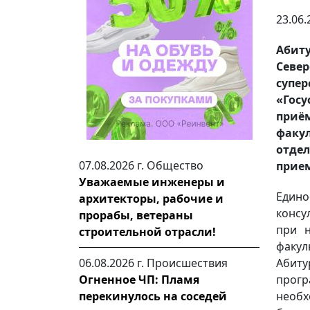
23.06.
Абит
Севе
супе
«Госу
приё
факу
отде
07.08.2026 г.
Общество
прие
Уважаемые инженеры и
Един
архитекторы, рабочие и
консу
прорабы, ветераны
при н
строительной отрасли!
факу
Абиту
06.08.2026 г.
Происшествия
прог
Огненное ЧП: Пламя
необх
перекинулось на соседей