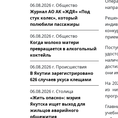
Опер
06.08.2026 г.
Общество
напра
Журнал АО АК «ЖДЯ» «Под
Решен
стук колес», который
индив
полюбили пассажиры
конк
06.08.2026 г.
Общество
прием
Когда молоко матери
Пост
превращается в алкогольный
удост
коктейль
налич
дости
06.08.2026 г.
Происшествия
они и
В Якутии зарегистрировано
626 случаев укуса клещами
На 20
из ни
06.08.2026 г.
Столица
прогр
«Жить опасно»: мэрия
Якутска ищет выход для
Главн
жильцов аварийного
учебн
общежития