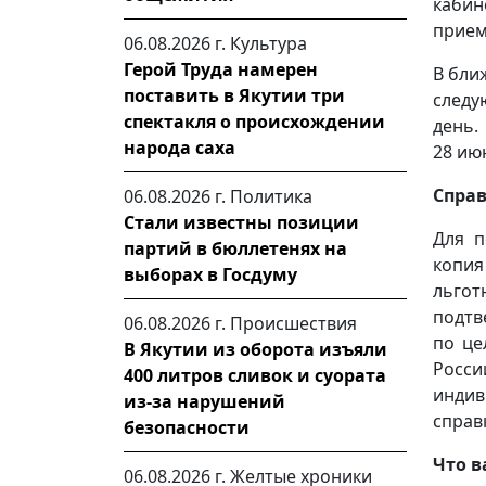
кабин
приемн
06.08.2026 г.
Культура
Герой Труда намерен
В бли
поставить в Якутии три
следу
спектакля о происхождении
день.
народа саха
28 ию
Справ
06.08.2026 г.
Политика
Стали известны позиции
Для п
партий в бюллетенях на
копия
выборах в Госдуму
льго
подтв
06.08.2026 г.
Происшествия
по це
В Якутии из оборота изъяли
Росси
400 литров сливок и суората
инди
из-за нарушений
справ
безопасности
Что в
06.08.2026 г.
Желтые хроники