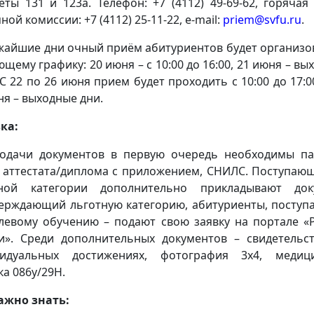
еты 131 и 123а. Телефон: +7 (4112) 49-69-62, горячая
ой комиссии: +7 (4112) 25-11-22, e-mail:
priem@svfu.ru
.
жайшие дни очный приём абитуриентов будет организо
ющему графику: 20 июня – с 10:00 до 16:00, 21 июня – вы
 С 22 по 26 июня прием будет проходить с 10:00 до 17:00
ня – выходные дни.
ка:
одачи документов в первую очередь необходимы па
 аттестата/диплома с приложением, СНИЛС. Поступаю
тной категории дополнительно прикладывают доку
ерждающий льготную категорию, абитуриенты, посту
левому обучению – подают свою заявку на портале «
и». Среди дополнительных документов – свидетельс
видуальных достижениях, фотография 3х4, медици
ка 086y/29H.
ажно знать: