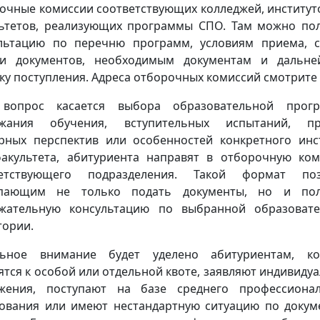
очные комиссии соответствующих колледжей, институт
ьтетов, реализующих программы СПО. Там можно по
льтацию по перечню программ, условиям приема, 
чи документов, необходимым документам и дальне
ку поступления. Адреса отборочных комиссий смотрите 
 вопрос касается выбора образовательной прогр
ржания обучения, вступительных испытаний, пра
рных перспектив или особенностей конкретного инс
акультета, абитуриента направят в отборочную ко
ветствующего подразделения. Такой формат поз
упающим не только подать документы, но и пол
жательную консультацию по выбранной образоват
тории.
льное внимание будет уделено абитуриентам, ко
ятся к особой или отдельной квоте, заявляют индивиду
жения, поступают на базе среднего профессиона
ования или имеют нестандартную ситуацию по докум