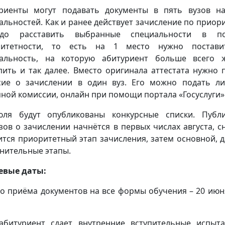
риенты могут подавать документы в пять вузов н
альностей. Как и ранее действует зачисление по приор
до расставить выбранные специальности в по
ритетности, то есть на 1 место нужно постави
альность, на которую абитуриент больше всего 
пить и так далее. Вместо оригинала аттестата нужно 
сие о зачислении в один вуз. Его можно подать л
ной комиссии, онлайн при помощи портала «Госуслуги»
ля будут опубликованы конкурсные списки. Публ
зов о зачислении начнётся в первых числах августа, с
ится приоритетный этап зачисления, затем основной, д
нительные этапы.
евые даты:
о приёма документов на все формы обучения – 20 июн
абитуриент сдает внутренние вступительные испыт