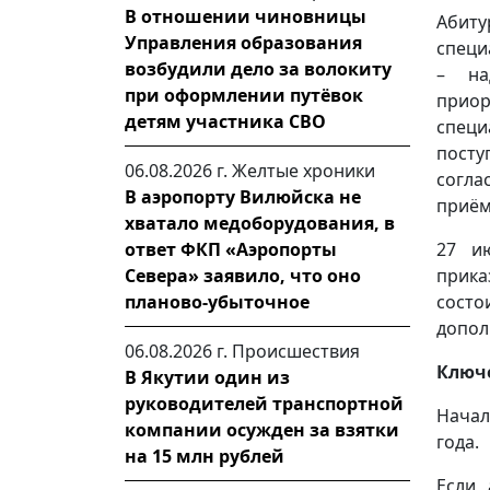
В отношении чиновницы
Абиту
Управления образования
специ
возбудили дело за волокиту
– на
при оформлении путёвок
прио
детям участника СВО
специ
посту
06.08.2026 г.
Желтые хроники
согла
В аэропорту Вилюйска не
приём
хватало медоборудования, в
27 ию
ответ ФКП «Аэропорты
прика
Севера» заявило, что оно
состо
планово-убыточное
допол
06.08.2026 г.
Происшествия
Ключ
В Якутии один из
руководителей транспортной
Начал
компании осужден за взятки
года.
на 15 млн рублей
Если 