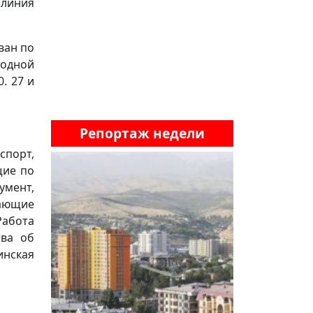
 линия
ван по
ходной
. 27 и
Репортаж недели
спорт,
щие по
мент,
пающие
Работа
тва об
нская