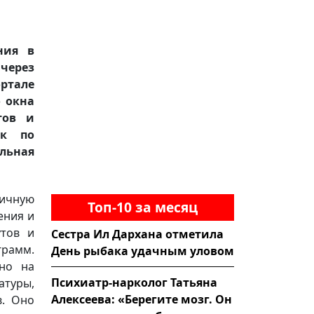
ния в
через
ртале
о окна
тов и
ек по
льная
ичную
Топ-10 за месяц
ения и
утов и
Сестра Ил Дархана отметила
рамм.
День рыбака удачным уловом
чно на
Психиатр-нарколог Татьяна
туры,
Алексеева: «Берегите мозг. Он
в. Оно