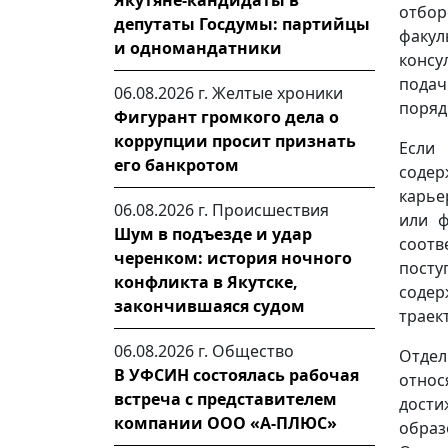
Якутяне-кандидаты в
отбор
депутаты Госдумы: партийцы
факул
и одномандатники
консу
пода
06.08.2026 г.
Желтые хроники
поряд
Фигурант громкого дела о
коррупции просит признать
Если
его банкротом
соде
карье
06.08.2026 г.
Происшествия
или ф
Шум в подъезде и удар
соот
черенком: история ночного
пост
конфликта в Якутске,
содер
закончившаяся судом
траек
06.08.2026 г.
Общество
Отде
В УФСИН состоялась рабочая
относ
встреча с представителем
дости
компании ООО «А-ПЛЮС»
образ