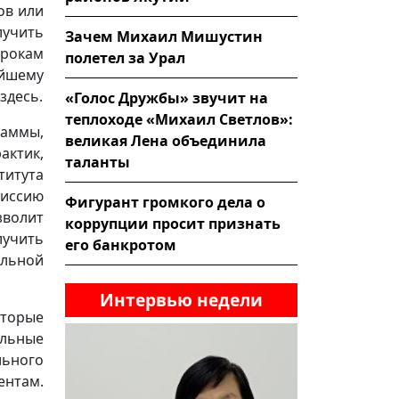
ов или
лучить
Зачем Михаил Мишустин
срокам
полетел за Урал
йшему
здесь.
«Голос Дружбы» звучит на
теплоходе «Михаил Светлов»:
аммы,
великая Лена объединила
ктик,
таланты
титута
миссию
Фигурант громкого дела о
волит
коррупции просит признать
учить
его банкротом
ельной
Интервью недели
торые
альные
льного
ентам.