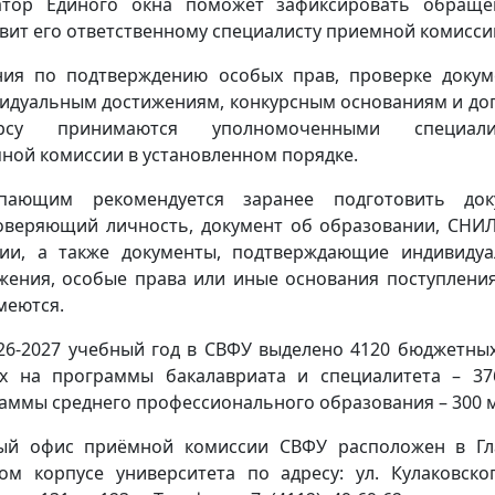
атор Единого окна поможет зафиксировать обраще
вит его ответственному специалисту приемной комисси
ия по подтверждению особых прав, проверке докум
идуальным достижениям, конкурсным основаниям и доп
урсу принимаются уполномоченными специали
ной комиссии в установленном порядке.
упающим рекомендуется заранее подготовить доку
оверяющий личность, документ об образовании, СНИ
ии, а также документы, подтверждающие индивиду
жения, особые права или иные основания поступления
меются.
26-2027 учебный год в СВФУ выделено 4120 бюджетных
х на программы бакалавриата и специалитета – 37
аммы среднего профессионального образования – 300 
ый офис приёмной комиссии СВФУ расположен в Г
ом корпусе университета по адресу: ул. Кулаковског