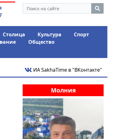
нус и ожидает еще одного
04.08.2026
Мариныче
я
го удара
антикри
7
Столица
Культура
Спорт
вание
Общество
ИА SakhaTime в "ВКонтакте"
Молния