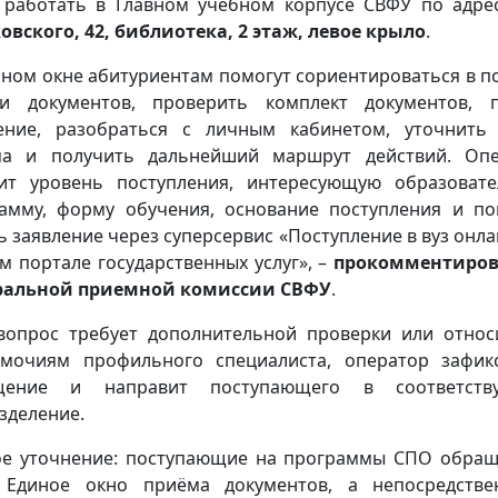
 работать в Главном учебном корпусе СВФУ по адрес
овского, 42, библиотека, 2 этаж, левое крыло
.
ином окне абитуриентам помогут сориентироваться в п
и документов, проверить комплект документов, 
ение, разобраться с личным кабинетом, уточнить
ма и получить дальнейший маршрут действий. Опе
ит уровень поступления, интересующую образоват
амму, форму обучения, основание поступления и п
ь заявление через суперсервис «Поступление в вуз онла
м портале государственных услуг», –
прокомментиров
ральной приемной комиссии СВФУ
.
вопрос требует дополнительной проверки или относ
мочиям профильного специалиста, оператор зафик
щение и направит поступающего в соответств
зделение.
е уточнение: поступающие на программы СПО обра
 Единое окно приёма документов, а непосредстве