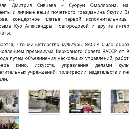
теля Дмитрия Сивцева – Суорун Омоллоона, наг
енты и личные вещи почетного гражданина Якутии В
кова, концертное платье первой исполнительницы
рыма Куо Александры Новгородовой и другие инте
наты.
ается, что министерство культуры ЯАССР было обра
новлением президиума Верховного Совета ЯАССР от 
года путем объединения нескольких управлений, рабо
ере кино, искусств, управления делами культ
етительных учреждений, полиграфии, издательств и к
вли.