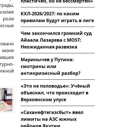
пластичен, но не бессмертен»
рады,
асилия
КХЛ-2026/2027: по каким
 роли
правилам будут играть в лиге
ресные
Чем закончился громкий суд
Айаала Лазарева с MOST:
зовано
Неожиданная развязка
9 июня
тавших
Маринычев у Путина:
урно-
смотрины или
нижной
антикризисный разбор?
«Это не половодье»: Учёный
объяснил, что происходит в
Верхоянском улусе
«Саханефтегазсбыт» ввел
лимиты на АЗС южных
районов Якутии