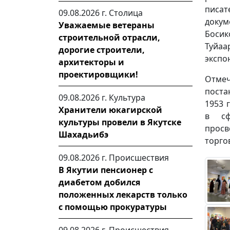
писа
09.08.2026 г.
Столица
докум
Уважаемые ветераны
Боси
строительной отрасли,
Туйаа
дорогие строители,
экспо
архитекторы и
проектировщики!
Отмеч
поста
09.08.2026 г.
Культура
1953 
Хранители юкагирской
в сф
культуры провели в Якутске
просв
Шахадьибэ
торго
09.08.2026 г.
Происшествия
В Якутии пенсионер с
диабетом добился
положенных лекарств только
с помощью прокуратуры