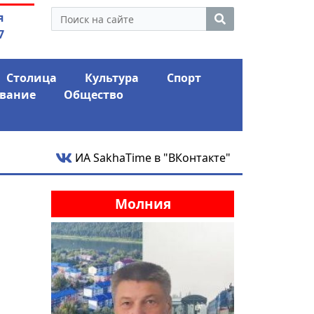
утина: смотрины или
03.08.2026
АЛРОСА ушла 
я
ый разбор?
фина
7
Столица
Культура
Спорт
вание
Общество
ИА SakhaTime в "ВКонтакте"
Молния