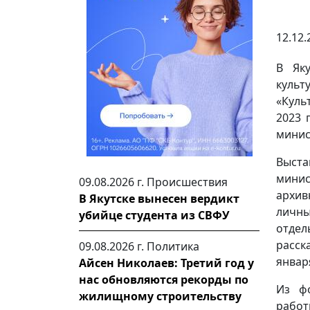
12.12.
В Як
культ
«Куль
2023 
минис
Выста
минис
09.08.2026 г.
Происшествия
архив
В Якутске вынесен вердикт
личны
убийце студента из СВФУ
отдел
расск
09.08.2026 г.
Политика
январ
Айсен Николаев: Третий год у
нас обновляются рекорды по
Из фо
жилищному строительству
работ