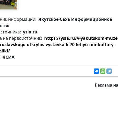
ник информации:
Якутское-Саха Информационное
ство
источника:
ysia.ru
а на первоисточник:
https://ysia.ru/v-yakutskom-muze
roslavskogo-otkrylas-vystavka-k-70-letiyu-minkultury-
liki/
:
ЯСИА
Реклама на