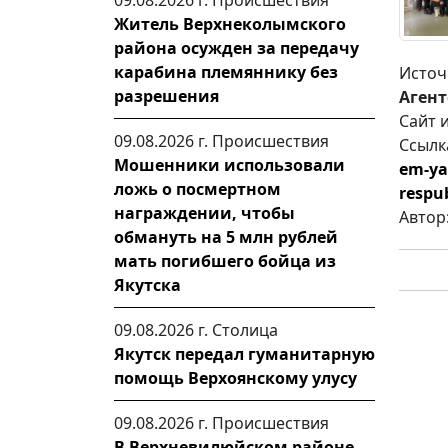
09.08.2026 г.
Происшествия
Житель Верхнеколымского
района осужден за передачу
карабина племяннику без
Источ
разрешения
Агент
Сайт 
09.08.2026 г.
Происшествия
Ссылк
Мошенники использовали
em-ya
ложь о посмертном
respub
награждении, чтобы
Автор
обмануть на 5 млн рублей
мать погибшего бойца из
Якутска
09.08.2026 г.
Столица
Якутск передал гуманитарную
помощь Верхоянскому улусу
09.08.2026 г.
Происшествия
В Верхневилюйском районе