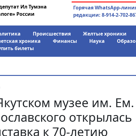
депутат Ил Тумэна
04.08.2026
Маринычев у П
Горячая WhatsApp-лини
апоге» России
антикризисн
редакции: 8-914-2-702-86
олитика
Происшествия
Желтые хроники
ветская хроника
Финансы
Наука
Образо
упить билеты
я
Якутском музее им. Ем.
ославского открылась
ставка к 70-летию