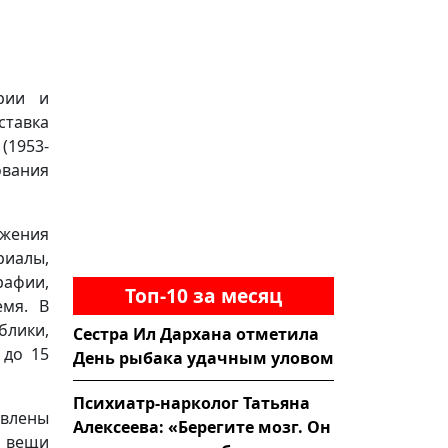
рии и
ставка
(1953-
ования
ижения
риалы,
рафии,
Топ-10 за месяц
емя. В
блики,
Сестра Ил Дархана отметила
 до 15
День рыбака удачным уловом
Психиатр-нарколог Татьяна
авлены
Алексеева: «Берегите мозг. Он
е вещи