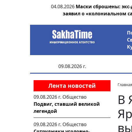
ания депутата
04.08.2026
Маски сброшены: экс-
 рублей
заявил о «колониальном с
П
С
К
09.08.2026 г.
Лента новостей
Главна
В 
09.08.2026 г.
Общество
Подвиг, ставший великой
Яр
легендой
вы
09.08.2026 г.
Общество
Сотрудники уголовно-