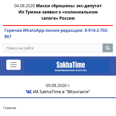
 экс-депутат
04.08.2026
Маринычев у Путина: смо
лониальном
или антикризисный разбор?
и
Горячая WhatsApp-линия редакции: 8-914-2-702-
867
09.08.2026 г.
ИА SakhaTime в "ВКонтакте"
Главная