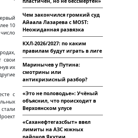
пластичен, но не бессмертен»
Чем закончился громкий суд
первый
Айаала Лазарева с MOST:
лее 10
Неожиданная развязка
 число
КХЛ-2026/2027: по каким
правилам будут играть в лиге
родах,
т свои
Маринычев у Путина:
нув их
смотрины или
ругие
антикризисный разбор?
«Это не половодье»: Учёный
есте с
объяснил, что происходит в
ельных
Верхоянском улусе
 стали
Проект
«Саханефтегазсбыт» ввел
лимиты на АЗС южных
районов Якутии