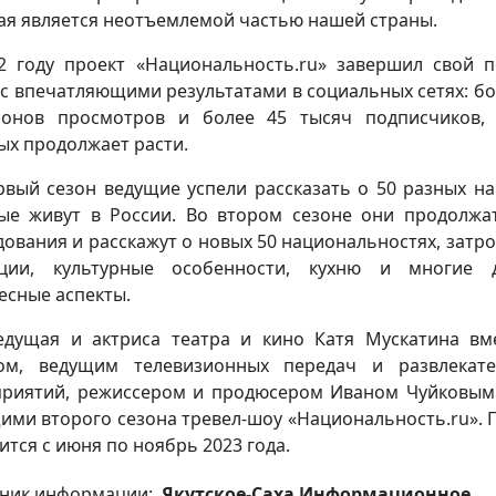
ая является неотъемлемой частью нашей страны.
2 году проект «Национальность.ru» завершил свой 
 с впечатляющими результатами в социальных сетях: бо
онов просмотров и более 45 тысяч подписчиков,
ых продолжает расти.
рвый сезон ведущие успели рассказать о 50 разных на
ые живут в России. Во втором сезоне они продолжа
дования и расскажут о новых 50 национальностях, затро
иции, культурные особенности, кухню и многие д
есные аспекты.
едущая и актриса театра и кино Катя Мускатина вм
ом, ведущим телевизионных передач и развлекат
риятий, режиссером и продюсером Иваном Чуйковым
ими второго сезона тревел-шоу «Национальность.ru». 
ится с июня по ноябрь 2023 года.
ник информации:
Якутское-Саха Информационное