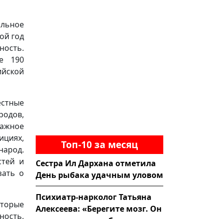
альное
ой год
ность.
ее 190
йской
естные
одов,
важное
ициях,
Топ-10 за месяц
народ.
стей и
Сестра Ил Дархана отметила
зать о
День рыбака удачным уловом
Психиатр-нарколог Татьяна
оторые
Алексеева: «Берегите мозг. Он
ость,