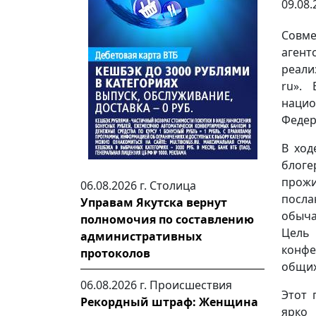
09.08.
Совме
агент
реали
ru». 
наци
Федер
В ход
блог
прожи
06.08.2026 г.
Столица
посла
Управам Якутска вернут
обыча
полномочия по составлению
Цель 
административных
конфе
протоколов
общих
06.08.2026 г.
Происшествия
Этот 
Рекордный штраф: Женщина
ярко