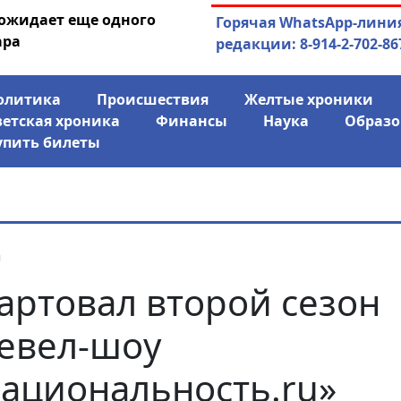
 ожидает еще одного
04.08.2026
Маринычев у П
Горячая WhatsApp-лини
ара
антикризисн
редакции: 8-914-2-702-86
олитика
Происшествия
Желтые хроники
ветская хроника
Финансы
Наука
Образо
упить билеты
я
артовал второй сезон
евел-шоу
ациональность.ru»