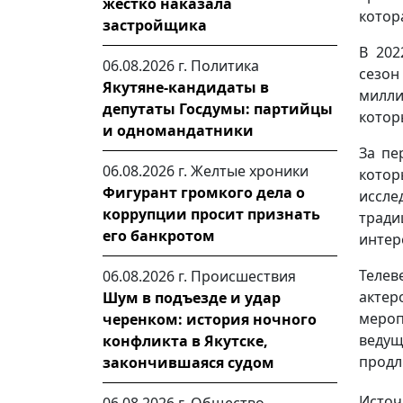
жестко наказала
котор
застройщика
В 202
06.08.2026 г.
Политика
сезон
Якутяне-кандидаты в
милли
депутаты Госдумы: партийцы
котор
и одномандатники
За пе
06.08.2026 г.
Желтые хроники
котор
Фигурант громкого дела о
иссле
коррупции просит признать
трад
его банкротом
интер
Телев
06.08.2026 г.
Происшествия
актер
Шум в подъезде и удар
мероп
черенком: история ночного
ведущ
конфликта в Якутске,
продл
закончившаяся судом
Источ