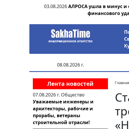
ания депутата
03.08.2026
АЛРОСА ушла в минус и
 рублей
финансового уд
П
С
К
08.08.2026 г.
Лента новостей
Главна
Ст
07.08.2026 г.
Общество
Уважаемые инженеры и
тр
архитекторы, рабочие и
прорабы, ветераны
«Н
строительной отрасли!