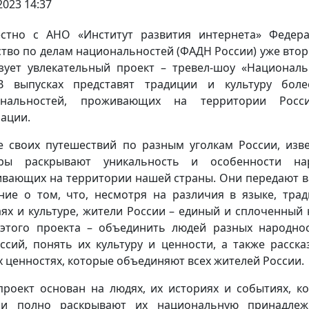
2023 14:37
стно с АНО «Институт развития интернета» Федер
ство по делам национальностей (ФАДН России) уже втор
зует увлекательный проект – тревел-шоу «Националь
В выпусках представят традиции и культуру бол
ональностей, проживающих на территории Росси
ации.
е своих путешествий по разным уголкам России, изв
еры раскрывают уникальность и особенности нар
вающих на территории нашей страны. Они передают 
ние о том, что, несмотря на различия в языке, трад
ях и культуре, жители России – единый и сплоченный 
этого проекта – объединить людей разных народно
ссий, понять их культуру и ценности, а также расска
 ценностях, которые объединяют всех жителей России.
проект основан на людях, их историях и событиях, к
 и полно раскрывают их национальную принадлежн