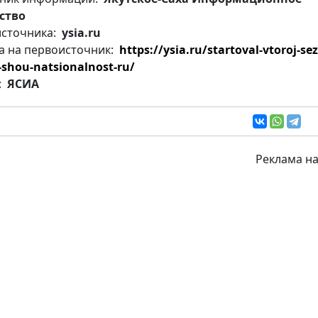
ство
источника:
ysia.ru
а на первоисточник:
https://ysia.ru/startoval-vtoroj-se
l-shou-natsionalnost-ru/
:
ЯСИА
Реклама на