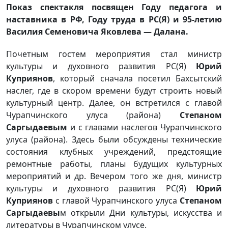
Показ спектакля посвящен Году педагога и
наставника в РФ, Году труда в РС(Я) и 95-летию
Василия Семеновича Яковлева — Далана.
Почетным гостем мероприятия стал министр
культуры и духовного развития РС(Я)
Юрий
Куприянов
, который сначала посетил Бахсытский
наслег, где в скором времени будут строить новый
культурный центр. Далее, он встретился с главой
Чурапчинского улуса (района)
Степаном
Саргыдаевым
и с главами наслегов Чурапчинского
улуса (района). Здесь были обсуждены технические
состояния клубных учреждений, предстоящие
ремонтные работы, планы будущих культурных
мероприятий и др. Вечером того же дня, министр
культуры и духовного развития РС(Я)
Юрий
Куприянов
с главой Чурапчинского улуса
Степаном
Саргыдаевы
м открыли Дни культуры, искусства и
литературы в Чурапчинском улусе.