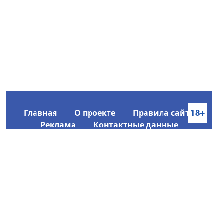
Главная
О проекте
Правила сайта
Реклама
Контактные данные
Информационное агентство SakhaTime
Главный редактор: Городецкий Ю. В.
Политика конфиденциальности