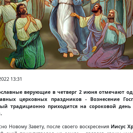
2022 13:31
ославные верующие в четверг 2 июня отмечают од
лавных церковных праздников - Вознесение Госп
рый традиционно приходится на сороковой день 
.
сно Новому Завету, после своего воскресения
Иисус Х