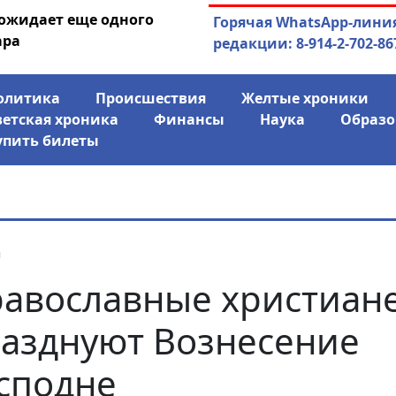
 ожидает еще одного
04.08.2026
Маринычев у П
Горячая WhatsApp-лини
ара
антикризисн
редакции: 8-914-2-702-86
олитика
Происшествия
Желтые хроники
ветская хроника
Финансы
Наука
Образо
упить билеты
я
авославные христиан
азднуют Вознесение
сподне