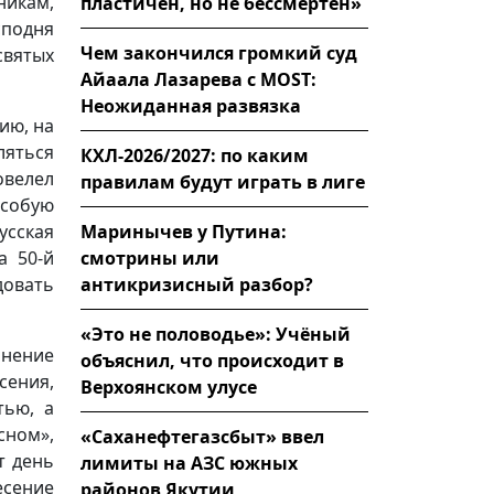
никам,
пластичен, но не бессмертен»
сподня
Чем закончился громкий суд
святых
Айаала Лазарева с MOST:
Неожиданная развязка
ию, на
аляться
КХЛ-2026/2027: по каким
овелел
правилам будут играть в лиге
особую
Маринычев у Путина:
сская
смотрины или
а 50-й
антикризисный разбор?
довать
«Это не половодье»: Учёный
инение
объяснил, что происходит в
сения,
Верхоянском улусе
тью, а
сном»,
«Саханефтегазсбыт» ввел
т день
лимиты на АЗС южных
сение
районов Якутии