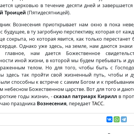
ается церковью в течение десяти дней и завершается
ой Троицей
(Пятидесятницей).
дник Вознесения приоткрывает нам окно в пока нев
ас будущее, в ту загробную перспективу, которая от кажд
ще сокрыта, но которая явится, как только перестанет 
сердце. Однако уже здесь, на земле, нам даются знаки 
е главное, нам дается Божественное свидетельс
ности иной жизни, в которой мы будем пребывать и ду
раженным телом. Но для того, чтобы быть с Господ
ы здесь так пройти свой жизненный путь, чтобы и д
были способны к встрече с самим Богом и к пребыванию
м небесном Божественном царстве. Вот для того и дают
ороткие годы жизни», -
сказал патриарх Кирилл
в про
учаю праздника
Вознесения
, передает
ТАСС
.