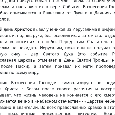
0 дней присутствовал на земле - являлся своим уче
олам и наставлял их в вере. Событие Вознесения Го
бно описывается в Евангелии от Луки и в Деяниях 
олов.
-й день
Христос
вывел учеников из Иерусалима в Вифан
леон, и, подняв руки, благословил их, а затем стал отд
х и возноситься на небо. Перед этим Спаситель п
олам не покидать Иерусалим, пока они не получат 
вную силу - дар Святого Духа (это событие Ру
славная церковь отмечает в День Святой Троицы, н
после Пасхи), а затем призвал их идти пропове
елие по всему миру.
ник Вознесения Господня символизирует воссоед
а Христа с Богом после своего распятия и воскре
ывает, что жизнь человека не кончается с его смер
лжается вечно в «небесном отечестве» - «Царстве небе
казано в Евангелии. Во всех православных храмах в это
ат праздничные Божественные литургии. Возне