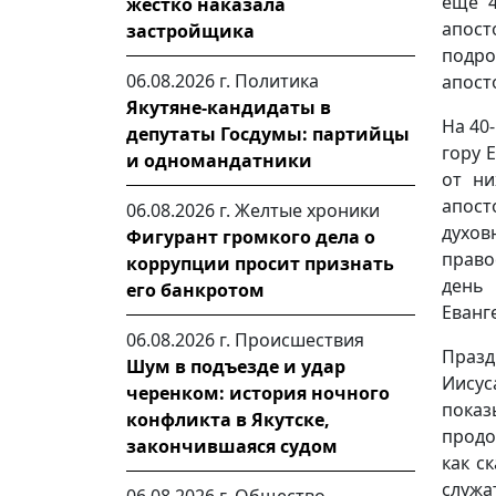
еще 4
жестко наказала
апост
застройщика
подро
06.08.2026 г.
Политика
апост
Якутяне-кандидаты в
На 40
депутаты Госдумы: партийцы
гору Е
и одномандатники
от ни
апост
06.08.2026 г.
Желтые хроники
духо
Фигурант громкого дела о
право
коррупции просит признать
день 
его банкротом
Еванг
06.08.2026 г.
Происшествия
Празд
Шум в подъезде и удар
Иисус
черенком: история ночного
показ
конфликта в Якутске,
продо
закончившаяся судом
как с
служ