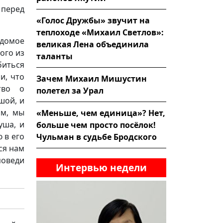
 перед
«Голос Дружбы» звучит на
теплоходе «Михаил Светлов»:
едомое
великая Лена объединила
ого из
таланты
биться
и, что
Зачем Михаил Мишустин
тво о
полетел за Урал
шой, и
ом, мы
«Меньше, чем единица»? Нет,
уша, и
больше чем просто посёлок!
 в его
Чульман в судьбе Бродского
ся нам
поведи
Интервью недели