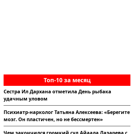
Топ-10 за месяц
Сестра Ил Дархана отметила День рыбака
удачным уловом
Психиатр-нарколог Татьяна Алексеева: «Берегите
мозг. Он пластичен, но не бессмертен»
Чем закончился громкий суд Айаала Лазарева с