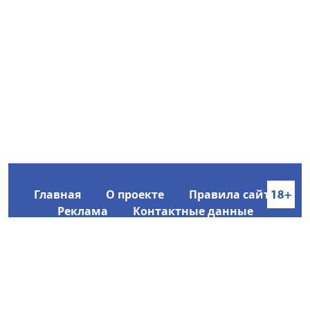
Главная
О проекте
Правила сайта
Реклама
Контактные данные
Информационное агентство SakhaTime
Главный редактор: Городецкий Ю. В.