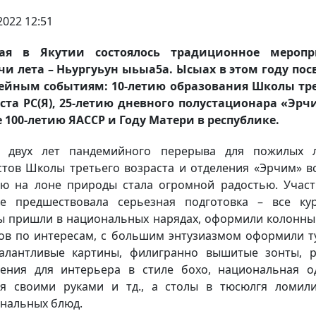
2022 12:51
ая в Якутии состоялось традиционное меропр
чи лета – Ньургуьун ыьыа5а. Ысыах в этом году по
ейным событиям: 10-летию образования Школы тре
ста РС(Я), 25-летию дневного полустационара «Эрч
 100-летию ЯАССР и Году Матери в республике.
е двух лет пандемийного перерыва для пожилых л
стов Школы третьего возраста и отделения «Эрчим» в
ю на лоне природы стала огромной радостью. Учас
е предшествовала серьезная подготовка – все ку
 пришли в национальных нарядах, оформили колонны
ов по интересам, с большим энтузиазмом оформили ту
алантливые картины, филигранно вышитые зонты, 
ения для интерьера в стиле бохо, национальная о
я своими руками и тд., а столы в тюсюлгя ломил
нальных блюд.