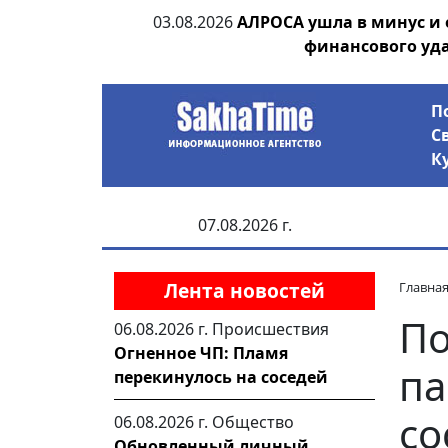
ания депутата
03.08.2026
АЛРОСА ушла в минус и
 рублей
финансового уд
П
С
К
07.08.2026 г.
Лента новостей
Главна
По
06.08.2026 г.
Происшествия
Огненное ЧП: Пламя
па
перекинулось на соседей
со
06.08.2026 г.
Общество
Обновленный личный