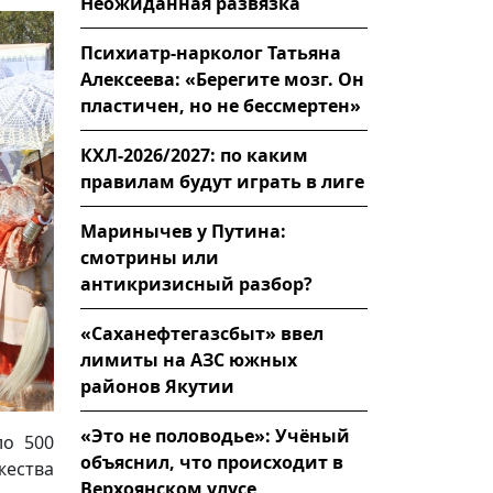
Неожиданная развязка
Психиатр-нарколог Татьяна
Алексеева: «Берегите мозг. Он
пластичен, но не бессмертен»
КХЛ-2026/2027: по каким
правилам будут играть в лиге
Маринычев у Путина:
смотрины или
антикризисный разбор?
«Саханефтегазсбыт» ввел
лимиты на АЗС южных
районов Якутии
«Это не половодье»: Учёный
ло 500
объяснил, что происходит в
жества
Верхоянском улусе