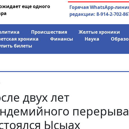
 ожидает еще одного
04.08.2026
Маринычев у П
Горячая WhatsApp-лини
ара
антикризисн
редакции: 8-914-2-702-86
олитика
Происшествия
Желтые хроники
ветская хроника
Финансы
Наука
Образо
упить билеты
я
сле двух лет
ндемийного перерыва
стоялся Ысыах