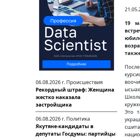
21.05.
19 м
встре
юбил
возра
также
Посл
курси
воочи
06.08.2026 г.
Происшествия
ысыах
Рекордный штраф: Женщина
Школы
жестко наказала
кружк
застройщика
Это т
06.08.2026 г.
Политика
украш
Якутяне-кандидаты в
сшита
депутаты Госдумы: партийцы
нацио