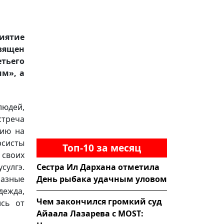
иятие
священ
тьего
им», а
юдей,
стреча
тию на
рсисты
Топ-10 за месяц
 своих
Сестра Ил Дархана отметила
сулгэ.
День рыбака удачным уловом
разные
дежда,
Чем закончился громкий суд
ись от
Айаала Лазарева с MOST: