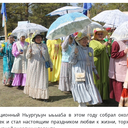
ционный Ньургуьун ыьыа5а в этом году собрал око
ек и стал настоящим праздником любви к жизни, тор