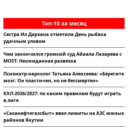
Топ-10 за месяц
Сестра Ил Дархана отметила День рыбака
удачным уловом
Чем закончился громкий суд Айаала Лазарева с
MOST: Неожиданная развязка
Психиатр-нарколог Татьяна Алексеева: «Берегите
мозг. Он пластичен, но не бессмертен»
КХЛ-2026/2027: по каким правилам будут играть
в лиге
«Саханефтегазсбыт» ввел лимиты на АЗС южных
районов Якутии