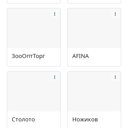
ЗооОптТорг
AFINA
Столото
Ножиков