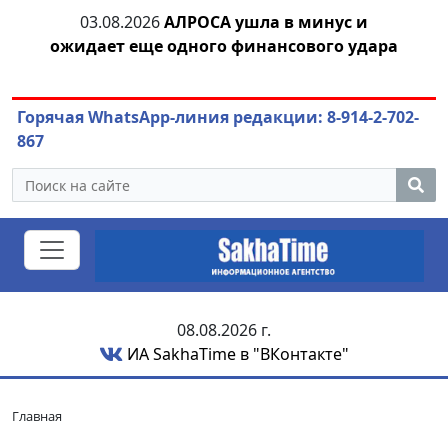
04.08.2026
Маринычев у Путина: смотрины
04
ара
или антикризисный разбор?
Горячая WhatsApp-линия редакции: 8-914-2-702-
867
08.08.2026 г.
ИА SakhaTime в "ВКонтакте"
Главная