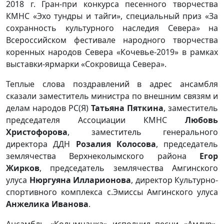
2018 г. Гран-при конкурса песенного творчества
КМНС «Эхо тундры и тайги», специальный приз «За
сохранность культурного наследия Севера» на
Всероссийском фестивале народного творчества
коренных народов Севера «Кочевье-2019» в рамках
выставки-ярмарки «Сокровища Севера».
Теплые слова поздравлений в адрес ансамбля
сказали заместитель министра по внешним связям и
делам народов РС(Я)
Татьяна Пяткина
, заместитель
председателя Ассоциации КМНС
Любовь
Христофорова
, заместитель генерального
директора ДДН
Розалия Колосова
, председатель
землячества Верхнеколымского района
Егор
Жирков
, председатель землячества Амгинского
улуса
Нюргуяна Илларионова
, директор Культурно-
спортивного комплекса с.Эмиссы Амгинского улуса
Анжелика Иванова
.
Ансамбль «Колымчанка» исполнил песни «Амдур»,