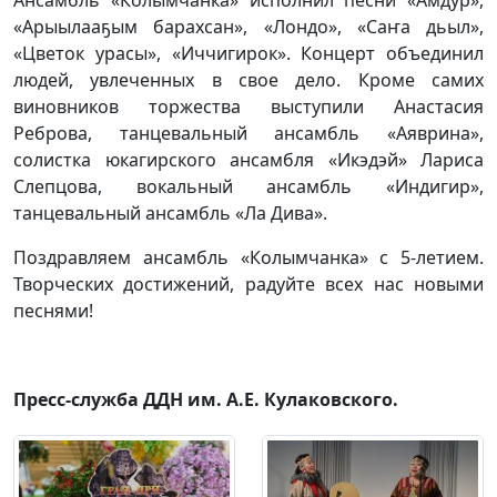
«Арыылааҕым барахсан», «Лондо», «Саҥа дьыл»,
«Цветок урасы», «Иччигирок». Концерт объединил
людей, увлеченных в свое дело. Кроме самих
виновников торжества выступили Анастасия
Реброва, танцевальный ансамбль «Аяврина»,
солистка юкагирского ансамбля «Икэдэй» Лариса
Слепцова, вокальный ансамбль «Индигир»,
танцевальный ансамбль «Ла Дива».
Поздравляем ансамбль «Колымчанка» с 5-летием.
Творческих достижений, радуйте всех нас новыми
песнями!
Пресс-служба ДДН им. А.Е. Кулаковского.