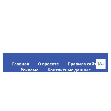
Главная
О проекте
Правила сайта
Реклама
Контактные данные
Информационное агентство SakhaTime
Главный редактор: Городецкий Ю. В.