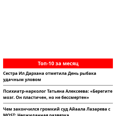
Топ-10 за месяц
Сестра Ил Дархана отметила День рыбака
удачным уловом
Психиатр-нарколог Татьяна Алексеева: «Берегите
мозг. Он пластичен, но не бессмертен»
Чем закончился громкий суд Айаала Лазарева с
MOST: Неожиданная развязка