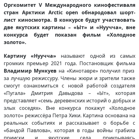
Оргкомитет V Международного кинофестиваля
стран Арктики Arctic open обнародовал шорт-
лист киносмотра. В конкурсе будут участвовать
две якутских картины – «Ыт» и «Нуучча», вне
конкурса будет показан фильм «Холодное
золото».
Картину «Нуучча»
называют одной из самых
громких премьер 2021 года. Постановщик фильма
Владимир Мункуев
на «Кинотавре» получил приз
за лучшую режиссуру. Члены жюри и зрители также
смогут ознакомиться с новой работой создателя
«Пугала» Дмитрия Давыдова – «Ыт», которая
представляет «семь деревенских историй о добрых и
злых соседях». Вне конкурса покажут «Холодное
золото» режиссёра Петра Хики. Картина основана на
реальных событиях и рассказывает о борьбе с
«бандой Павлова», которая в годы войны грабила
прииски и якутские села, прикрываясь