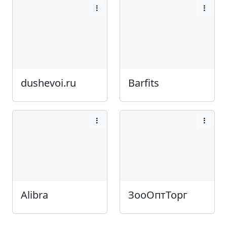
dushevoi.ru
Barfits
Alibra
ЗооОптТорг