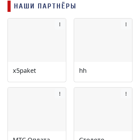
НАШИ ПАРТНЁРЫ
x5paket
hh
МТС Оплата
Столото