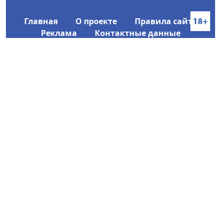
Главная
О проекте
Правила сайта
Реклама
Контактные данные
Информационное агентство SakhaTime
Главный редактор: Городецкий Ю. В.
Политика конфиденциальности
2017-2026 © Все права защищены.
Любое использование текстовых материалов с сайта
Информационного агентства SakhaTime на иных
ресурсах в сети Интернет гиперссылка на источник
обязательна.
Фотографии, видеоматериалы, иные иллюстрации
могут быть использованы только с письменного
согласия редакции Сетевого издания и его