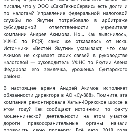
писали, что у ООО «СахаТехноСервис» есть долги и
по налогам? Управление федеральной налоговой
службы по Якутии потребовало в арбитраже
субсидиарной ответственности учредителя
компании Андрея Акимова. Но… Как выяснилось,
УФНС по РС(Я) само же отказалось от иска.
Источники «Вестей Якутии» указывают, что сам
Акимов не скрывает своих связей в руководстве
налоговой — руководитель УФНС по Якутии Алена
Федорова его землячка, уроженка Сунтарского
района.
В настоящее время Андрей Акимов исполняет
обязанности директора в АО «Су-888». Помните, эта
компания ремонтировала Хатын-Юряхское шоссе в
этом году? Как сообщают источники, по факту
мошеннической деятельности на этом участке
дороги правоохранительные органы начали
проводить свою проверку. Всё лето 2018 года