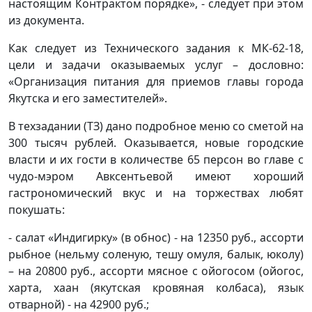
настоящим Контрактом порядке», - следует при этом
из документа.
Как следует из Технического задания к МК-62-18,
цели и задачи оказываемых услуг – дословно:
«Организация питания для приемов главы города
Якутска и его заместителей».
В техзадании (ТЗ) дано подробное меню со сметой на
300 тысяч рублей. Оказывается, новые городские
власти и их гости в количестве 65 персон во главе с
чудо-мэром Авксентьевой имеют хороший
гастрономический вкус и на торжествах любят
покушать:
- салат «Индигирку» (в обнос) - на 12350 руб., ассорти
рыбное (нельму соленую, тешу омуля, балык, юколу)
– на 20800 руб., ассорти мясное с ойогосом (ойогос,
харта, хаан (якутская кровяная колбаса), язык
отварной) - на 42900 руб.;