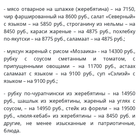
- мясо отварное на шпажке (жеребятина) – на 7150,
чир фаршированный на 8600 руб., салат «Северный»
с языком – на 5850 руб., строганину из нельмы – на
8450 руб., караси жареные – на 4875 руб., похлебку
по-якутски – на 8775 руб., саламаат – на 4875 руб.;
- муксун жареный с рисом «Мозаика» - на 14300 руб.,
рубку с соусом сметанным и томатом, с
припущенными овощами – на 11700 руб., астаах
саламаат с языком – на 9100 руб., суп «Сэлиэй» с
языком – на 9100 руб.;
- рубку по-чурапчински из жеребятины – на 14950
руб., шашлык из жеребятины, жареный на углях с
соусом, – на 14950 руб., стейк из форели – на 19500
руб., «люля-кебаб» из жеребятины – на 8450 руб. и
другие, не менее изысканные и патриотичные,
блюда.