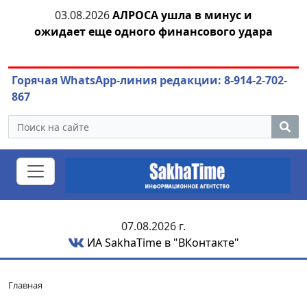
04.08.2026
Маринычев у Путина: смотрины
04
ара
или антикризисный разбор?
Горячая WhatsApp-линия редакции: 8-914-2-702-
867
07.08.2026 г.
ИА SakhaTime в "ВКонтакте"
Главная