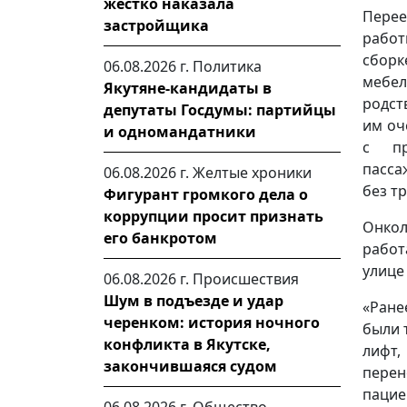
жестко наказала
Перее
застройщика
рабо
сборк
06.08.2026 г.
Политика
мебел
Якутяне-кандидаты в
родст
депутаты Госдумы: партийцы
им оч
и одномандатники
с пр
пасса
06.08.2026 г.
Желтые хроники
без т
Фигурант громкого дела о
коррупции просит признать
Онко
его банкротом
работ
улице 
06.08.2026 г.
Происшествия
Шум в подъезде и удар
«Ране
черенком: история ночного
были 
конфликта в Якутске,
лифт,
закончившаяся судом
перен
пацие