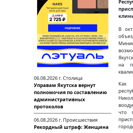
Респ
прис
клин
В окт
объез
Минис
возмо
Якутс
на п
квали
06.08.2026 г.
Столица
Как 
Управам Якутска вернут
респу
полномочия по составлению
Никол
административных
вооду
протоколов
что 
присп
06.08.2026 г.
Происшествия
город
Рекордный штраф: Женщина