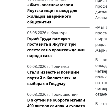
присп
«Жить опасно»: мэрия
проф
Якутска ищет выход для
диспа
жильцов аварийного
Афана
общежития
«Мы о
06.08.2026 г.
Культура
прос
Герой Труда намерен
широк
поставить в Якутии три
радо
спектакля о происхождении
Жарни
народа саха
В ак
онкод
06.08.2026 г.
Политика
четве
Стали известны позиции
полик
партий в бюллетенях на
на тр
выборах в Госдуму
четве
отдел
06.08.2026 г.
Происшествия
В Якутии из оборота изъяли
В это
400 литров сливок и суората