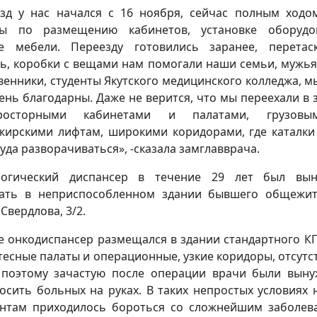
зд у нас начался с 16 ноября, сейчас полным ходо
ты по размещению кабинетов, установке оборудов
е мебели. Переезду готовились заранее, перетас
ь, коробки с вещами нам помогали наши семьи, мужья,
венники, студенты Якутского медицинского колледжа, м
ень благодарны. Даже не верится, что мы переехали в 
осторными кабинетами и палатами, грузов
жирскими лифтам, широкими коридорами, где каталки
руда разворачиваться», -сказала замглавврача.
логический диспансер в течение 29 лет был вын
ать в неприспособленном здании бывшего общежи
Свердлова, 3/2.
е онкодиспансер размещался в здании стандартного КП
тесные палаты и операционные, узкие коридоры, отсутс
 поэтому зачастую после операции врачи были вын
осить больных на руках. В таких непростых условиях
нтам приходилось бороться со сложнейшим заболев