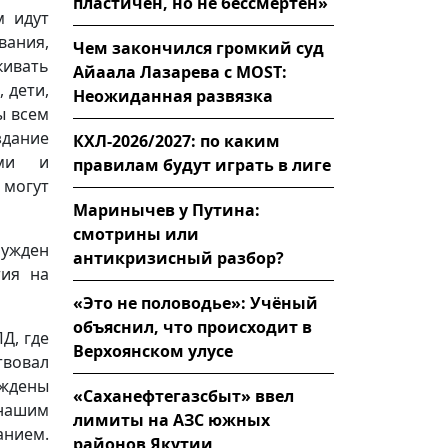
пластичен, но не бессмертен»
м идут
ания,
Чем закончился громкий суд
кивать
Айаала Лазарева с MOST:
 дети,
Неожиданная развязка
ы всем
здание
КХЛ-2026/2027: по каким
ыми и
правилам будут играть в лиге
 могут
Маринычев у Путина:
смотрины или
ужден
антикризисный разбор?
тия на
«Это не половодье»: Учёный
объяснил, что происходит в
Д, где
Верхоянском улусе
твовал
уждены
«Саханефтегазсбыт» ввел
 нашим
лимиты на АЗС южных
анием.
районов Якутии