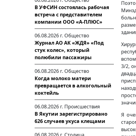
06.08.2026 г.
Общество
Поэто
В УФСИН состоялась рабочая
Минз
встреча с представителем
боль
компании ООО «А-ПЛЮС»
разме
здани
06.08.2026 г.
Общество
Журнал АО АК «ЖДЯ» «Под
Хиру
стук колес», который
респ
полюбили пассажиры
вспом
3/2, 
06.08.2026 г.
Общество
двадц
Когда молоко матери
присп
превращается в алкогольный
наход
коктейль
прост
значи
06.08.2026 г.
Происшествия
В Якутии зарегистрировано
Я оче
626 случаев укуса клещами
старо
высок
06.08.2026 г.
Столица