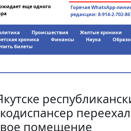
 ожидает еще одного
04.08.2026
Маринычев у П
Горячая WhatsApp-лини
ара
антикризисн
редакции: 8-914-2-702-86
олитика
Происшествия
Желтые хроники
ветская хроника
Финансы
Наука
Образо
упить билеты
я
Якутске республиканск
кодиспансер переехал
вое помещение