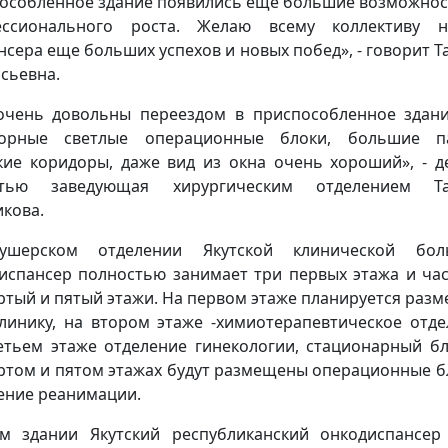
особленное здание появились еще большие возможнос
ессионального роста. Желаю всему коллективу н
нсера еще больших успехов и новых побед», - говорит Т
сьевна.
чень довольны переездом в приспособленное здани
торные светлые операционные блоки, большие па
ие коридоры, даже вид из окна очень хороший», - д
стью заведующая хирургическим отделением Та
кова.
ушерском отделении Якутской клинической бол
испансер полностью занимает три первых этажа и ча
ртый и пятый этажи. На первом этаже планируется разм
линику, на втором этаже -химиотерапевтическое отде
етьем этаже отделение гинекологии, стационарный бл
ртом и пятом этажах будут размещены операционные б
ение реанимации.
м здании Якутский республиканский онкодиспансер