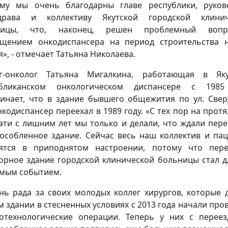
му мы очень благодарны главе республики, руков
драва и коллективу Якутской городской клинич
ницы, что, наконец, решен проблемный воп
щением онкодиспансера на период строительства 
я», - отмечает Татьяна Николаева.
рг-онколог Татьяна Мигалкина, работающая в Яку
убликанском онкологическом диспансере с 1985
инает, что в здание бывшего общежития по ул. Свер
онкодиспансер переехал в 1989 году. «С тех пор на прот
ати с лишним лет мы только и делали, что ждали пере
особленное здание. Сейчас весь наш коллектив и па
ятся в приподнятом настроении, потому что пер
орное здание городской клинической больницы стал д
мым событием.
нь рада за своих молодых коллег хирургов, которые 
м здании в стесненных условиях с 2013 года начали про
отехнологические операции. Теперь у них с перее