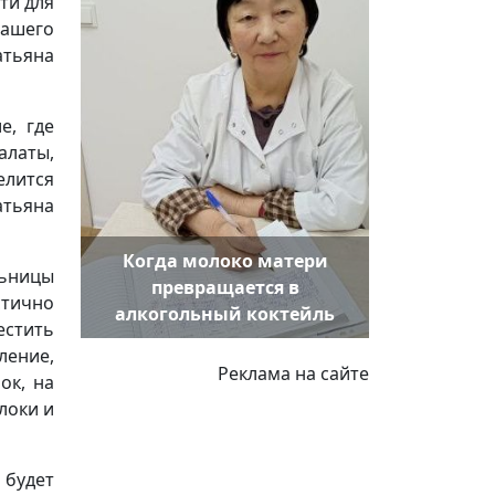
ти для
ашего
атьяна
е, где
латы,
елится
тьяна
Когда молоко матери
ьницы
превращается в
стично
алкогольный коктейль
естить
ление,
Реклама на сайте
ок, на
локи и
 будет