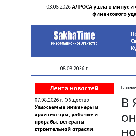
ания депутата
03.08.2026
АЛРОСА ушла в минус и
 рублей
финансового уд
П
С
К
08.08.2026 г.
Лента новостей
Главна
В 
07.08.2026 г.
Общество
Уважаемые инженеры и
он
архитекторы, рабочие и
прорабы, ветераны
но
строительной отрасли!