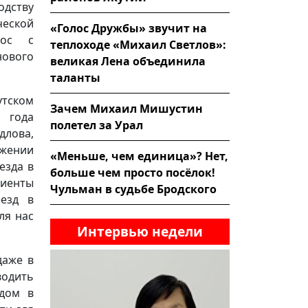
одству
еской
«Голос Дружбы» звучит на
рос с
теплоходе «Михаил Светлов»:
нового
великая Лена объединила
таланты
тском
Зачем Михаил Мишустин
 года
полетел за Урал
длова,
яжении
«Меньше, чем единица»? Нет,
езда в
больше чем просто посёлок!
циенты
Чульман в судьбе Бродского
еезд в
ля нас
Интервью недели
даже в
водить
здом в