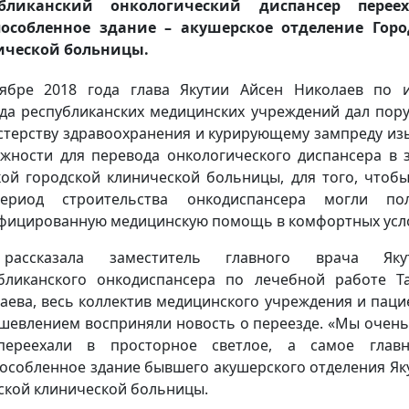
убликанский онкологический диспансер перее
пособленное здание – акушерское отделение Горо
ической больницы.
ябре 2018 года глава Якутии Айсен Николаев по 
да республиканских медицинских учреждений дал пор
терству здравоохранения и курирующему зампреду из
жности для перевода онкологического диспансера в 
кой городской клинической больницы, для того, чтоб
ериод строительства онкодиспансера могли пол
фицированную медицинскую помощь в комфортных усл
рассказала заместитель главного врача Якут
бликанского онкодиспансера по лечебной работе Т
аева, весь коллектив медицинского учреждения и паци
шевлением восприняли новость о переезде. «Мы очень
переехали в просторное светлое, а самое главн
особленное здание бывшего акушерского отделения Як
ской клинической больницы.