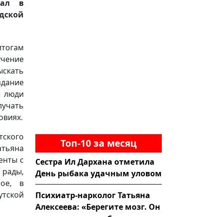
хал в
дской
итогам
учение
ыскать
здание
ы люди
учать
овиях.
ского
Топ-10 за месяц
атьяна
енты с
Сестра Ил Дархана отметила
 рады,
День рыбака удачным уловом
ое, в
утской
Психиатр-нарколог Татьяна
Алексеева: «Берегите мозг. Он