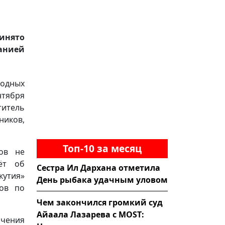
инято
анией
одных
нтября
титель
иков,
Топ-10 за месяц
тов не
дёт об
Сестра Ил Дархана отметила
кутия»
День рыбака удачным уловом
ков по
Чем закончился громкий суд
Айаала Лазарева с MOST:
чения