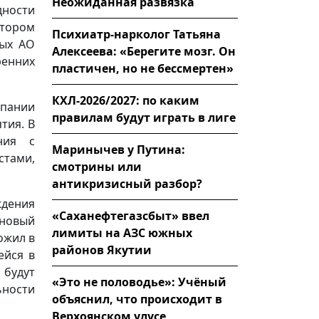
Неожиданная развязка
дности
ктором
Психиатр-нарколог Татьяна
ных АО
Алексеева: «Берегите мозг. Он
енних
пластичен, но не бессмертен»
КХЛ-2026/2027: по каким
мпании
правилам будут играть в лиге
тия. В
ния с
Маринычев у Путина:
тами,
смотрины или
антикризисный разбор?
ждения
«Саханефтегазсбыт» ввел
новый
лимиты на АЗС южных
ожил в
районов Якутии
ейся в
 будут
«Это не половодье»: Учёный
ьности
объяснил, что происходит в
Верхоянском улусе