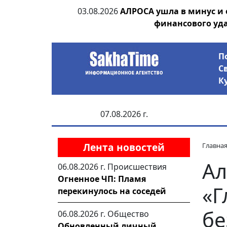
ания депутата
03.08.2026
АЛРОСА ушла в минус и
 рублей
финансового уд
П
С
К
07.08.2026 г.
Лента новостей
Главна
Ал
06.08.2026 г.
Происшествия
Огненное ЧП: Пламя
«Г
перекинулось на соседей
бе
06.08.2026 г.
Общество
Обновленный личный