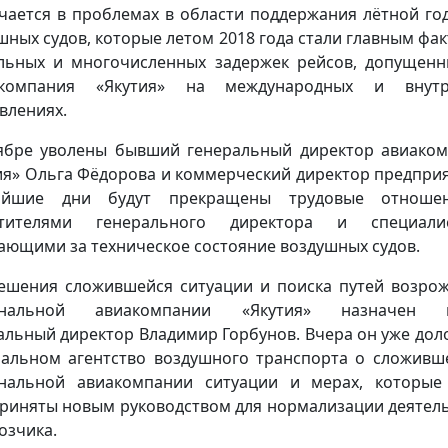
чается в проблемах в области поддержания лётной го
шных судов, которые летом 2018 года стали главным фа
льных и многочисленных задержек рейсов, допущен
акомпания «Якутия» на международных и внутр
влениях.
ябре уволены бывший генеральный директор авиако
ия» Ольга Фёдорова и коммерческий директор предприя
айшие дни будут прекращены трудовые отноше
стителями генерального директора и специалис
ающими за техническое состояние воздушных судов.
ешения сложившейся ситуации и поиска путей возро
ональной авиакомпании «Якутия» назначен 
альный директор Владимир Горбунов. Вчера он уже дол
альном агентство воздушного транспорта о сложивш
нальной авиакомпании ситуации и мерах, которые
риняты новым руководством для нормализации деятел
озчика.