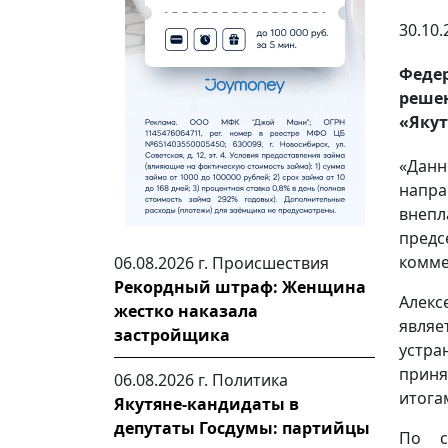
30.10.
Феде
реше
«Якут
«Дан
напра
внепл
пред
комме
06.08.2026 г.
Происшествия
Рекордный штраф: Женщина
Алекс
жестко наказала
являе
застройщика
устра
приня
06.08.2026 г.
Политика
итога
Якутяне-кандидаты в
депутаты Госдумы: партийцы
По с