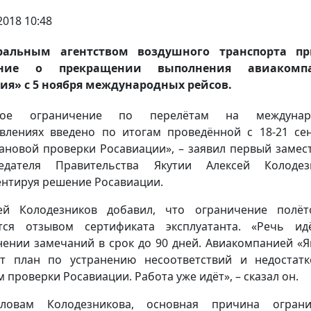
2018 10:48
ральным агентством воздушного транспорта пр
ние о прекращении выполнения авиакомп
ия» с 5 ноября международных рейсов.
ное ограничение по перелётам на междунар
влениях введено по итогам проведённой с 18-21 се
ановой проверки Росавиации», – заявил первый замес
седателя Правительства Якутии Алексей Колодезн
нтируя решение Росавиации.
ей Колодезников добавил, что ограничение полё
тся отзывом сертификата эксплуатанта. «Речь и
нении замечаний в срок до 90 дней. Авиакомпанией «Я
т план по устранению несоответствий и недостат
м проверки Росавиации. Работа уже идёт», – сказал он.
ловам Колодезникова, основная причина ограни