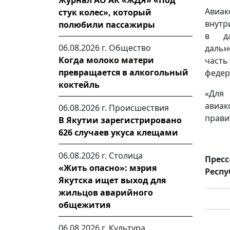
Журнал АО АК «ЖДЯ» «Под
Авиак
стук колес», который
внутр
полюбили пассажиры
в да
06.08.2026 г.
Общество
даль
Когда молоко матери
часть
превращается в алкогольный
федер
коктейль
«Для
авиак
06.08.2026 г.
Происшествия
прави
В Якутии зарегистрировано
626 случаев укуса клещами
06.08.2026 г.
Столица
Пресс
«Жить опасно»: мэрия
Респу
Якутска ищет выход для
жильцов аварийного
общежития
06.08.2026 г.
Культура