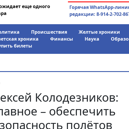
 ожидает еще одного
04.08.2026
Маринычев у П
Горячая WhatsApp-лини
ара
антикризисн
редакции: 8-914-2-702-86
олитика
Происшествия
Желтые хроники
ветская хроника
Финансы
Наука
Образо
упить билеты
я
ексей Колодезников:
лавное – обеспечить
зопасность полётов