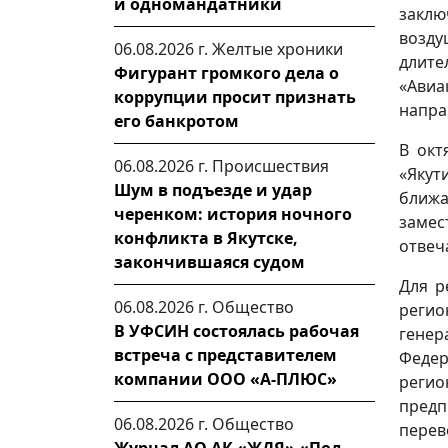
и одномандатники
заклю
возду
06.08.2026 г.
Желтые хроники
длите
Фигурант громкого дела о
«Ави
коррупции просит признать
напра
его банкротом
В окт
06.08.2026 г.
Происшествия
«Якут
Шум в подъезде и удар
ближ
черенком: история ночного
заме
конфликта в Якутске,
отвеч
закончившаяся судом
Для р
06.08.2026 г.
Общество
реги
В УФСИН состоялась рабочая
генер
встреча с представителем
Федер
компании ООО «А-ПЛЮС»
регио
предп
06.08.2026 г.
Общество
перев