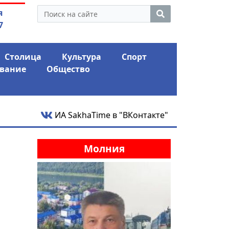
 экс-депутат Ил Тумэна
04.08.2026
Мариныче
я
ном сапоге» России
антикри
7
Столица
Культура
Спорт
вание
Общество
ИА SakhaTime в "ВКонтакте"
Молния