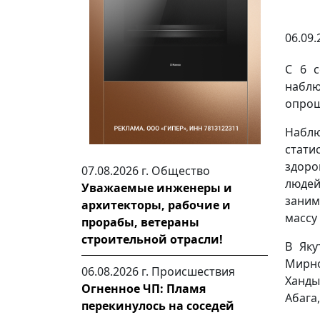
06.09.
С 6 с
набл
опрош
Набл
стат
здоро
07.08.2026 г.
Общество
люде
Уважаемые инженеры и
зани
архитекторы, рабочие и
массу
прорабы, ветераны
строительной отрасли!
В Яку
Мирно
06.08.2026 г.
Происшествия
Ханды
Огненное ЧП: Пламя
Абага
перекинулось на соседей