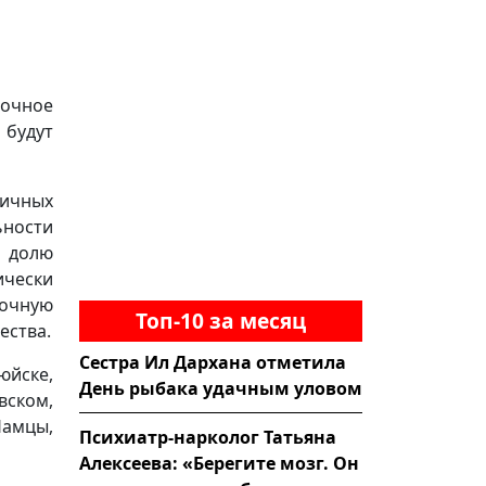
рочное
будут
ичных
ности
ь долю
чески
очную
Топ-10 за месяц
ества.
Сестра Ил Дархана отметила
юйске,
День рыбака удачным уловом
вском,
Намцы,
Психиатр-нарколог Татьяна
Алексеева: «Берегите мозг. Он