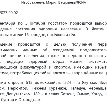
Изображение: Мария Васильева/ЯСИА
2023 20:02
ентября по 3 октября Росстатом проводится выбо
юдение состояния здоровья населения. В Якутии 
ены жители 16 городов, посёлков и сёл.
юдение проводится с целью получения перв
истических данных об ожидаемой продолжитель
вой жизни населения, также оно должно показат
й, ведущих здоровый образ жизни, системати
мающихся физкультурой и спортом, имеющих избыт
 тела, потребляющих табак, алкоголь, запрещённые вещ
тии опросят 513 домохозяйств: 324 – в Якутске, Вил
м, Нерюнгри, Нижнем Куранахе, Пеледуе, Черныше
ге, Депутатском; 189 – в селах Бетюнг, Сымах, Хонуу, 
, Сунтар и Огородтаах.