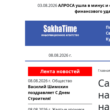
ания депутата
03.08.2026
АЛРОСА ушла в минус и
 рублей
финансового уд
П
С
К
08.08.2026 г.
Лента новостей
Главна
Са
08.08.2026 г.
Общество
Василий Шимохин
на
поздравляет С Днем
Строителя!
на
08.08.2026 г.
Желтые хроники