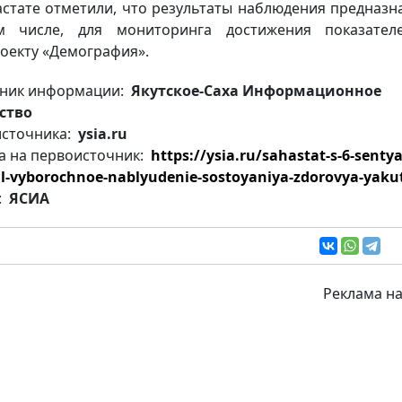
астате отметили, что результаты наблюдения предназн
м числе, для мониторинга достижения показател
оекту «Демография».
ник информации:
Якутское-Саха Информационное
ство
источника:
ysia.ru
а на первоисточник:
https://ysia.ru/sahastat-s-6-senty
l-vyborochnoe-nablyudenie-sostoyaniya-zdorovya-yaku
:
ЯСИА
Реклама на