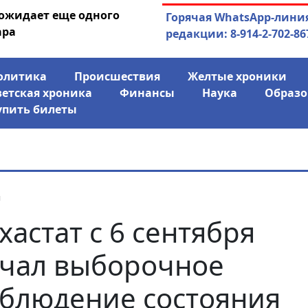
 ожидает еще одного
04.08.2026
Маски сброшены:
Горячая WhatsApp-лини
ара
заявил о «колониаль
редакции: 8-914-2-702-86
олитика
Происшествия
Желтые хроники
ветская хроника
Финансы
Наука
Образо
упить билеты
я
хастат с 6 сентября
чал выборочное
блюдение состояния