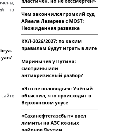
пластичен, но не бессмертен»
ачены,
ей по
Чем закончился громкий суд
Айаала Лазарева с MOST:
Неожиданная развязка
КХЛ-2026/2027: по каким
правилам будут играть в лиге
abrya-
tyan/
Маринычев у Путина:
смотрины или
антикризисный разбор?
«Это не половодье»: Учёный
объяснил, что происходит в
 сайте
Верхоянском улусе
«Саханефтегазсбыт» ввел
лимиты на АЗС южных
районов Якутии