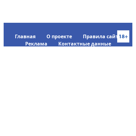
Главная
О проекте
Правила сайта
Реклама
Контактные данные
Информационное агентство SakhaTime
Главный редактор: Городецкий Ю. В.
Политика конфиденциальности
2017-2026 © Все права защищены.
Любое использование текстовых материалов с сайта
Информационного агентства SakhaTime на иных
ресурсах в сети Интернет гиперссылка на источник
обязательна.