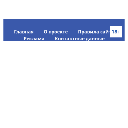
Главная
О проекте
Правила сайта
Реклама
Контактные данные
Информационное агентство SakhaTime
Главный редактор: Городецкий Ю. В.
Политика конфиденциальности
2017-2026 © Все права защищены.
Любое использование текстовых материалов с сайта
Информационного агентства SakhaTime на иных
ресурсах в сети Интернет гиперссылка на источник
обязательна.