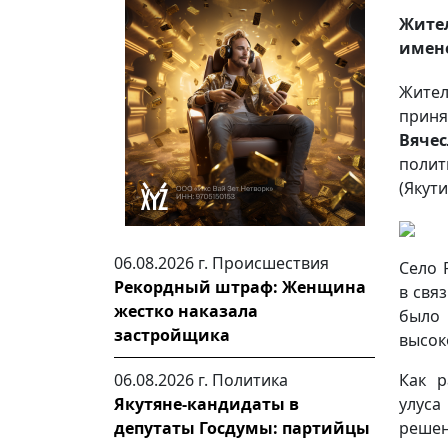
Жите
имене
Жител
приня
Вяче
полит
(Якут
06.08.2026 г.
Происшествия
Село 
Рекордный штраф: Женщина
в свя
жестко наказала
было 
застройщика
высок
Как р
06.08.2026 г.
Политика
улуса
Якутяне-кандидаты в
решен
депутаты Госдумы: партийцы