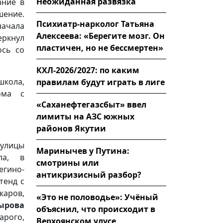
Неожиданная развязка
ание в
ение.
Психиатр-нарколог Татьяна
ачала
Алексеева: «Берегите мозг. Он
еркнул
пластичен, но не бессмертен»
ось со
КХЛ-2026/2027: по каким
школа,
правилам будут играть в лиге
ома с
«Саханефтегазсбыт» ввел
лимиты на АЗС южных
районов Якутии
 улицы
Маринычев у Путина:
ла, в
смотрины или
гино-
антикризисный разбор?
тенд с
каров,
«Это не половодье»: Учёный
ырова
объяснил, что происходит в
арого,
Верхоянском улусе