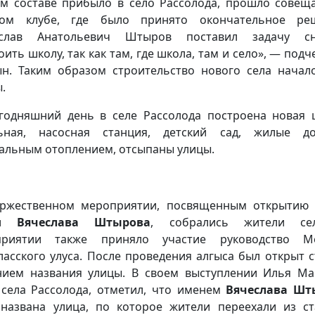
м составе прибыло в село Рассолода, прошло совещ
ном клубе, где было принято окончательное реш
еслав Анатольевич Штыров поставил задачу сн
оить школу, так как там, где школа, там и село», — подч
н. Таким образом строительство нового села начал
.
годняшний день в селе Рассолода построена новая 
льная, насосная станция, детский сад, жилые д
альным отоплением, отсыпаны улицы.
ржественном мероприятии, посвященным открытию
ни
Вячеслава Штырова
, собрались жители се
приятии также приняло участие руководство Ме
ласского улуса. После проведения алгыса был открыт с
нием названия улицы. В своем выступлении Илья Ма
 села Рассолода, отметил, что именем
Вячеслава Шт
названа улица, по которое жители переехали из ст