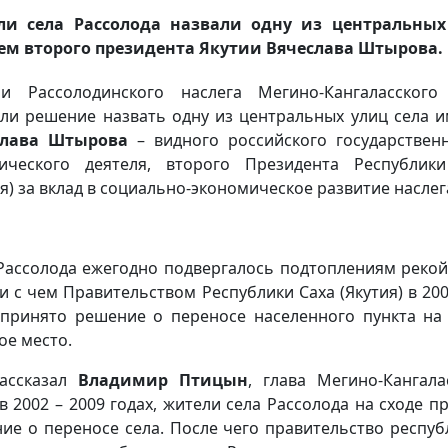
ли села Рассолода назвали одну из центральных
м второго президента Якутии Вячеслава Штырова.
и Рассолодинского наслега Мегино-Кангаласского
ли решение назвать одну из центральных улиц села 
слава Штырова
– видного российского государствен
ического деятеля, второго Президента Республик
ия) за вклад в социально-экономическое развитие наслег
Рассолода ежегодно подвергалось подтоплениям рекой
зи с чем Правительством Республики Саха (Якутия) в 200
принято решение о переносе населенного пункта на
ое место.
ассказал
Владимир Птицын
, глава Мегино-Кангала
 в 2002 – 2009 годах, жители села Рассолода на сходе п
ие о переносе села. После чего правительство респуб