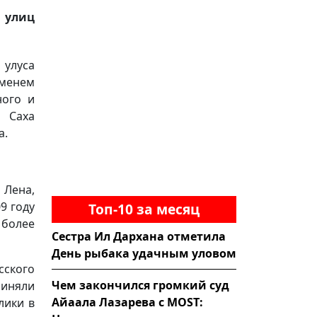
 улиц
 улуса
именем
ного и
и Саха
а.
 Лена,
9 году
Топ-10 за месяц
 более
Сестра Ил Дархана отметила
День рыбака удачным уловом
сского
Чем закончился громкий суд
риняли
Айаала Лазарева с MOST:
лики в