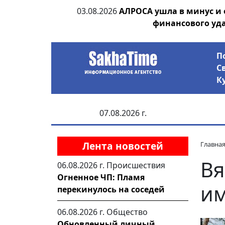
ии выявила на
03.08.2026
АЛРОСА ушла в минус и
анцев
финансового уд
П
С
К
07.08.2026 г.
Лента новостей
Главна
Вя
06.08.2026 г.
Происшествия
Огненное ЧП: Пламя
им
перекинулось на соседей
06.08.2026 г.
Общество
Обновленный личный