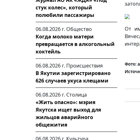
Журнал АО АК «ЖДЯ» «Под
затоп
стук колес», который
полюбили пассажиры
От им
06.08.2026 г.
Общество
Вяче
Когда молоко матери
интер
превращается в алкогольный
коктейль
Фото: 
06.08.2026 г.
Происшествия
Источн
В Якутии зарегистрировано
626 случаев укуса клещами
06.08.2026 г.
Столица
«Жить опасно»: мэрия
Якутска ищет выход для
жильцов аварийного
общежития
06.08.2026 г.
Культура