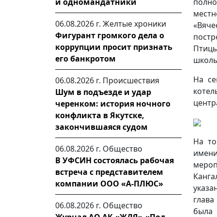
полно
и одномандатники
мест
06.08.2026 г.
Желтые хроники
«Вяч
Фигурант громкого дела о
постр
коррупции просит признать
Птицы
его банкротом
школы
На се
06.08.2026 г.
Происшествия
коте
Шум в подъезде и удар
центр
черенком: история ночного
конфликта в Якутске,
закончившаяся судом
На то
06.08.2026 г.
Общество
име
В УФСИН состоялась рабочая
меро
встреча с представителем
Канга
компании ООО «А-ПЛЮС»
указа
глава
06.08.2026 г.
Общество
была 