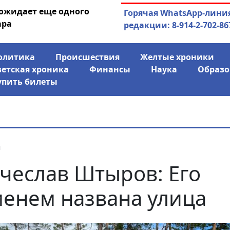
 ожидает еще одного
04.08.2026
Маски сброшены:
Горячая WhatsApp-лини
ара
заявил о «колониаль
редакции: 8-914-2-702-86
олитика
Происшествия
Желтые хроники
ветская хроника
Финансы
Наука
Образо
упить билеты
я
чеслав Штыров: Его
енем названа улица