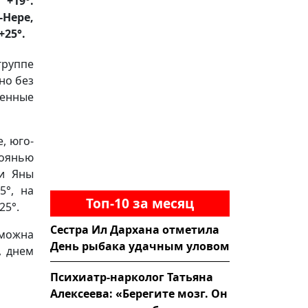
+19°.
-Нере,
+25°.
группе
но без
менные
, юго-
хоянью
ии Яны
5°, на
Топ-10 за месяц
25°.
Сестра Ил Дархана отметила
зможна
День рыбака удачным уловом
, днем
Психиатр-нарколог Татьяна
Алексеева: «Берегите мозг. Он