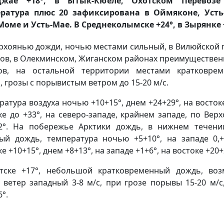
джае +18°, в Ытык-Кюеле, Охотском Перевозе 
ратура плюс 20 зафиксирована в Оймяконе, Усть
Моме и Усть-Мае. В Среднеколымске +24°, в Зырянке 
рхоянью дожди, ночью местами сильный, в Вилюйской 
ов, в Олекминском, Жиганском районах преимуществен
ов, на остальной территории местами кратковре
, грозы с порывистым ветром до 15-20 м/с.
ратура воздуха ночью +10+15°, днем +24+29°, на востоке
ке до +33°, на северо-западе, крайнем западе, по Вер
2°. На побережье Арктики дождь, в нижнем течен
ый дождь, температура ночью +5+10°, на западе 0,+
е +10+15°, днем +8+13°, на западе +1+6°, на востоке +20+
тске +17°, небольшой кратковременный дождь, во
, ветер западный 3-8 м/с, при грозе порывы 15-20 м/с
°.