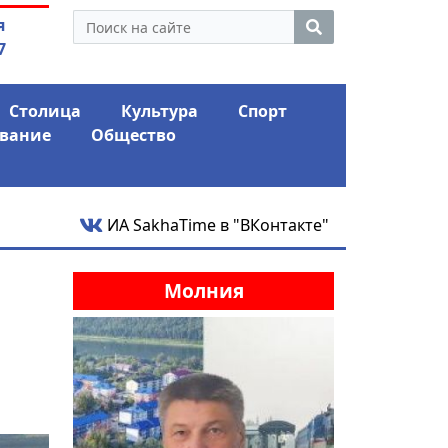
нус и ожидает еще одного
04.08.2026
Мариныче
я
го удара
антикри
7
Столица
Культура
Спорт
вание
Общество
ИА SakhaTime в "ВКонтакте"
Молния
и