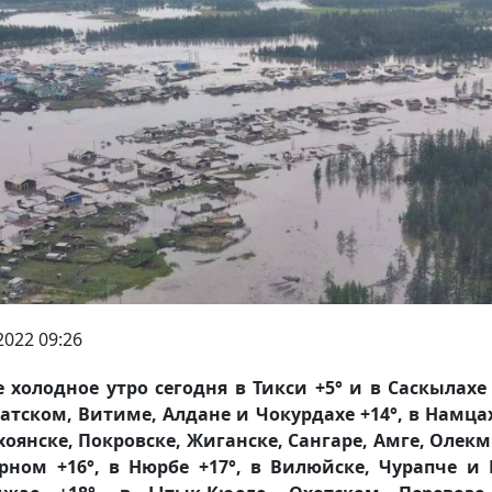
2022 09:26
 холодное утро сегодня в Тикси +5° и в Саскылахе 
атском, Витиме, Алдане и Чокурдахе +14°, в Намцах
хоянске, Покровске, Жиганске, Сангаре, Амге, Олек
ном +16°, в Нюрбе +17°, в Вилюйске, Чурапче и 