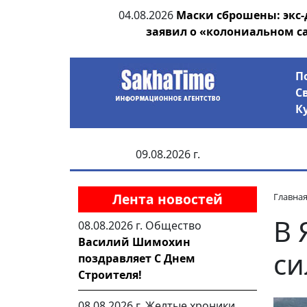
ии выявила на
04.08.2026
Маски сброшены: экс-
анцев
заявил о «колониальном с
П
С
К
09.08.2026 г.
Лента новостей
Главна
В 
08.08.2026 г.
Общество
Василий Шимохин
си
поздравляет С Днем
Строителя!
08.08.2026 г.
Желтые хроники