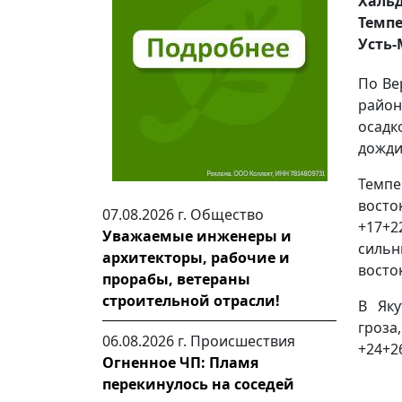
Халь
Темпе
Усть-
По Ве
район
осадк
дожди
Темпе
восто
07.08.2026 г.
Общество
+17+2
Уважаемые инженеры и
сильн
архитекторы, рабочие и
восток
прорабы, ветераны
строительной отрасли!
В Яку
гроза
06.08.2026 г.
Происшествия
+24+26
Огненное ЧП: Пламя
перекинулось на соседей