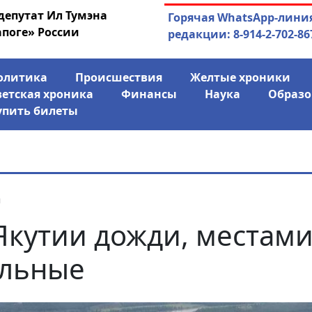
депутат Ил Тумэна
03.08.2026
АЛРОСА ушла в ми
Горячая WhatsApp-лини
апоге» России
финансово
редакции: 8-914-2-702-86
олитика
Происшествия
Желтые хроники
ветская хроника
Финансы
Наука
Образо
упить билеты
я
Якутии дожди, местам
льные