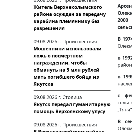
09.08.2026 г.
Происшествия
Арсе
Житель Верхнеколымского
Олекм
района осужден за передачу
200
карабина племяннику без
сельс
разрешения
В 197
09.08.2026 г.
Происшествия
Олекм
Мошенники использовали
ложь о посмертном
в 199
награждении, чтобы
район
обмануть на 5 млн рублей
в 199
мать погибшего бойца из
насле
Якутска
с фе
09.08.2026 г.
Столица
сельс
Якутск передал гуманитарную
„Тяня
помощь Верхоянскому улусу
В се
09.08.2026 г.
Происшествия
Олекм
В Верхневилюйском районе