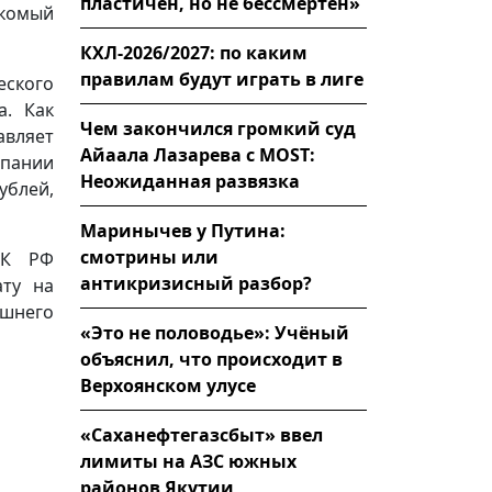
пластичен, но не бессмертен»
комый
КХЛ-2026/2027: по каким
правилам будут играть в лиге
еского
а. Как
Чем закончился громкий суд
авляет
Айаала Лазарева с MOST:
пании
Неожиданная развязка
ублей,
Маринычев у Путина:
смотрины или
УК РФ
антикризисный разбор?
ату на
ашнего
«Это не половодье»: Учёный
объяснил, что происходит в
Верхоянском улусе
«Саханефтегазсбыт» ввел
лимиты на АЗС южных
районов Якутии