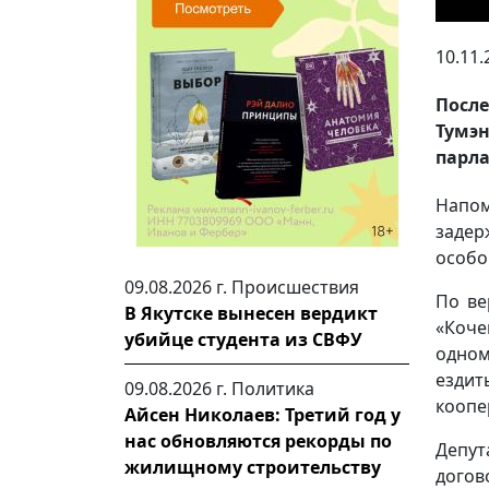
10.11.
Посл
Тумэн
парл
Напо
задер
особо
09.08.2026 г.
Происшествия
По ве
В Якутске вынесен вердикт
«Коче
убийце студента из СВФУ
одном
ездит
09.08.2026 г.
Политика
коопе
Айсен Николаев: Третий год у
нас обновляются рекорды по
Депут
жилищному строительству
дого