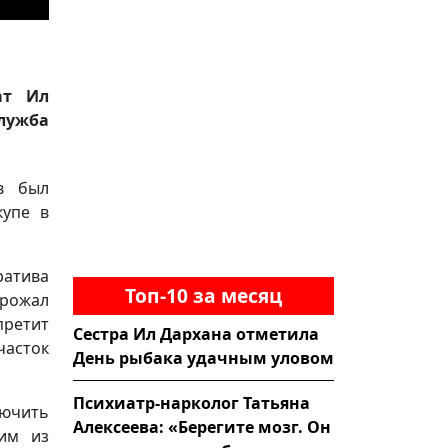
ат Ил
служба
в был
купе в
ратива
Топ-10 за месяц
грожал
претит
Сестра Ил Дархана отметила
часток
День рыбака удачным уловом
Психиатр-нарколог Татьяна
лючить
Алексеева: «Берегите мозг. Он
им из