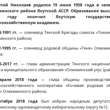
нтий Николаев родился 19 июня 1958 года в селе
инского района Якутской АССР. Образование выс
0 году окончил Якутскую государстве
кохозяйственную академию.
4-1991 гг.
— оленевод Тянской бригады совхоза «Токки
инского района;
2-1995 гг.
— оленевод родовой общины «Тяня» Олекми
а;
5-2017 гг.
— глава администрации Тянского национа
га муниципального образования «Олекминский улус (рай
враля 2018 года
— глава общины производстве
кохозяйственного кооператива «Кочевая родовая 
“» Олекминского района.
нтябре 2018 года
был избран народным депутат
инскому одномандатному избирательному округу №12.