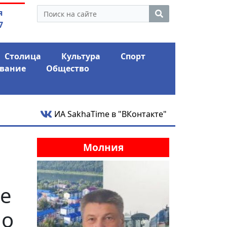
нус и ожидает еще одного
05.08.2026
"ПАРК С
я
го удара
шокиро
7
Столица
Культура
Спорт
вание
Общество
ИА SakhaTime в "ВКонтакте"
Молния
ее
ло