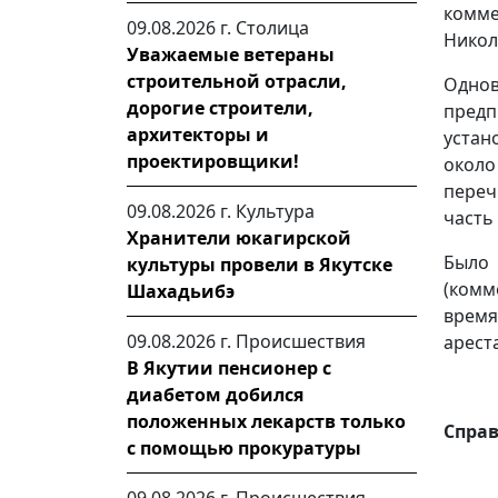
комм
09.08.2026 г.
Столица
Никол
Уважаемые ветераны
строительной отрасли,
Однов
дорогие строители,
предп
архитекторы и
устан
проектировщики!
окол
переч
09.08.2026 г.
Культура
часть
Хранители юкагирской
Было
культуры провели в Якутске
(комм
Шахадьибэ
время
09.08.2026 г.
Происшествия
ареста
В Якутии пенсионер с
диабетом добился
положенных лекарств только
Спра
с помощью прокуратуры