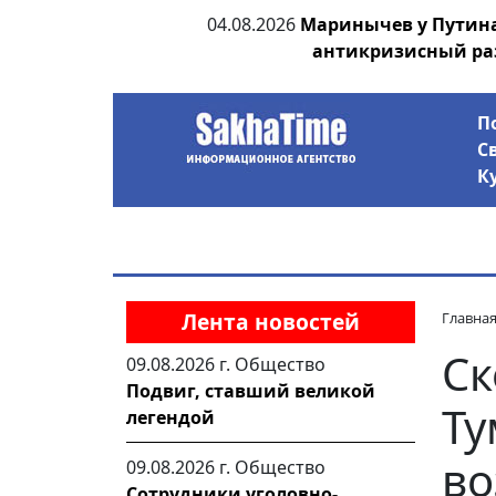
Саввич - Герой
04.08.2026
Маринычев у Путин
антикризисный ра
П
С
К
Лента новостей
Главна
Ск
09.08.2026 г.
Общество
Подвиг, ставший великой
Ту
легендой
во
09.08.2026 г.
Общество
Сотрудники уголовно-