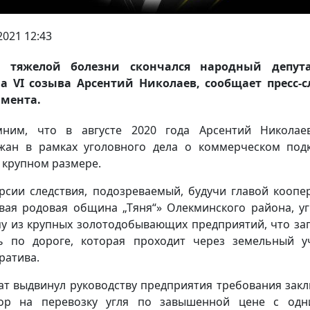
2021 12:43
е тяжелой болезни скончался народный депут
а VI созыва Арсентий Николаев, сообщает пресс-
амента.
мним, что в августе 2020 года Арсентий Николае
жан в рамках уголовного дела о коммерческом под
 крупном размере.
рсии следствия, подозреваемый, будучи главой коопе
вая родовая община „Тяня“» Олекминского района, у
у из крупных золотодобывающих предприятий, что за
ь по дороге, которая проходит через земельный у
ратива.
ат выдвинул руководству предприятия требования зак
вор на перевозку угля по завышенной цене с одн