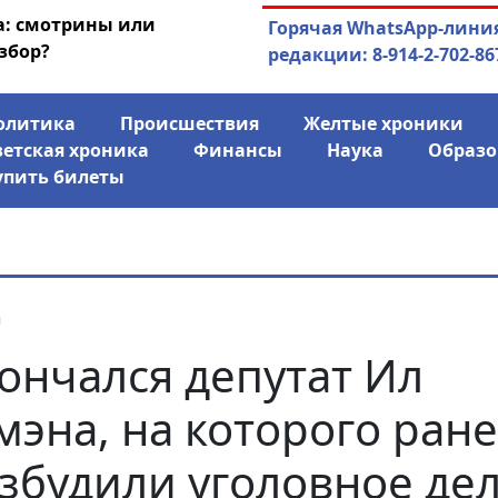
а: смотрины или
03.08.2026
АЛРОСА ушла в ми
Горячая WhatsApp-лини
збор?
финансово
редакции: 8-914-2-702-86
олитика
Происшествия
Желтые хроники
ветская хроника
Финансы
Наука
Образо
упить билеты
я
ончался депутат Ил
мэна, на которого ран
збудили уголовное де