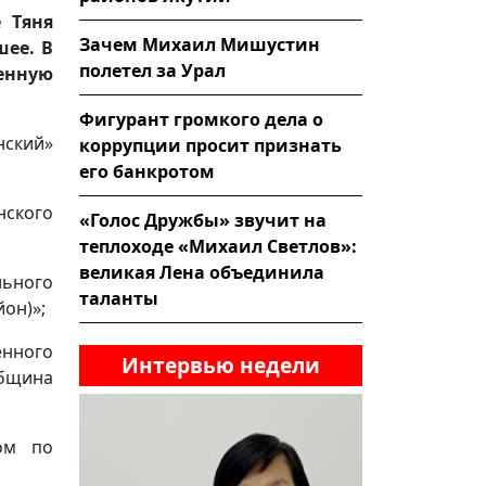
 Тяня
Зачем Михаил Мишустин
шее. В
полетел за Урал
нную
Фигурант громкого дела о
нский»
коррупции просит признать
его банкротом
нского
«Голос Дружбы» звучит на
теплоходе «Михаил Светлов»:
великая Лена объединила
льного
таланты
он)»;
нного
Интервью недели
община
ом по