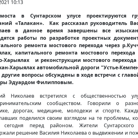
2021 10:13
моста в Сунтарском улусе проектируются гр
аний «Талакан». Как рассказал руководитель Ва
лаев в данное время завершены все изыска
одятся работы по разработке проектных докумен
ального ремонта мостового перехода через р.Куч
ялах, капитального ремонта мостового перехода 
о-Харыялах и реконструкции мостового перехода
хан-Харыялах автомобильной дороги "Устье-Кемпе
 другие вопросы обсуждены в ходе встречи с главо
ары Эдуардом Филипповым.
лий Николаев встретился с общественностью ул
принимательским сообществом. Говорили о разн
ике, дорогах, медицине, молодежи и спорте. Каж
павших поделился своим взглядом на те проблемы, к
т сегодня перед районом. Жители Сунтарского 
ржали решение Василия Николаева о выдвижении и по