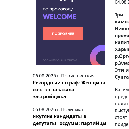
04.08.
Три 
камп
Нико
пров
капит
Хары
р.Орт
р.Ула
Эти и
06.08.2026 г.
Происшествия
Сунт
Рекордный штраф: Женщина
жестко наказала
Васи
застройщика
пред
полит
06.08.2026 г.
Политика
высту
Якутяне-кандидаты в
стоя
депутаты Госдумы: партийцы
подде