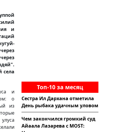
уппой
силий
ния и
таций
чугуй-
через
 через
ндяй".
й села
Топ-10 за месяц
уса и
Сестра Ил Дархана отметила
ом: о
День рыбака удачным уловом
дый из
оторые
Чем закончился громкий суд
улуса
Айаала Лазарева с MOST:
желали