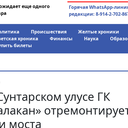
 ожидает еще одного
04.08.2026
Маринычев у П
Горячая WhatsApp-лини
ара
антикризисн
редакции: 8-914-2-702-86
олитика
Происшествия
Желтые хроники
ветская хроника
Финансы
Наука
Образо
упить билеты
я
Сунтарском улусе ГК
алакан» отремонтируе
и моста