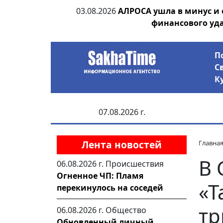
ии выявила на
03.08.2026
АЛРОСА ушла в минус и
анцев
финансового уд
П
С
К
07.08.2026 г.
Лента новостей
Главна
В 
06.08.2026 г.
Происшествия
Огненное ЧП: Пламя
«Т
перекинулось на соседей
тр
06.08.2026 г.
Общество
Обновленный личный