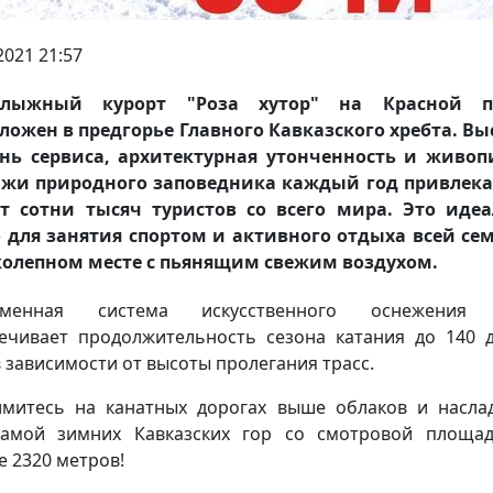
2021 21:57
олыжный курорт "Роза хутор" на Красной п
ложен в предгорье Главного Кавказского хребта. В
нь сервиса, архитектурная утонченность и живо
ажи природного заповедника каждый год привлека
т сотни тысяч туристов со всего мира. Это иде
 для занятия спортом и активного отдыха всей се
олепном месте с пьянящим свежим воздухом.
еменная система искусственного оснежения 
ечивает продолжительность сезона катания до 140 
 в зависимости от высоты пролегания трасс.
митесь на канатных дорогах выше облаков и насла
амой зимних Кавказских гор со смотровой площа
е 2320 метров!