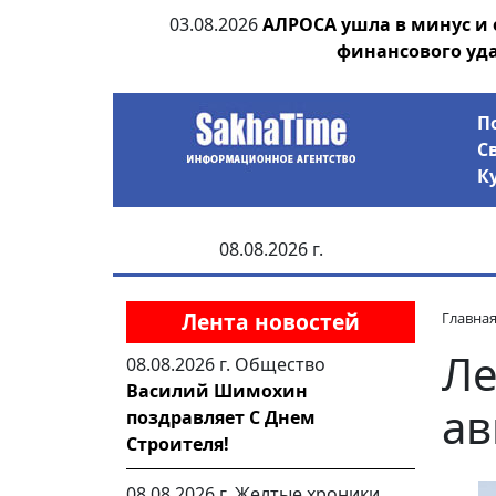
ания депутата
03.08.2026
АЛРОСА ушла в минус и
 рублей
финансового уд
П
С
К
08.08.2026 г.
Лента новостей
Главна
Ле
08.08.2026 г.
Общество
Василий Шимохин
ав
поздравляет С Днем
Строителя!
08.08.2026 г.
Желтые хроники