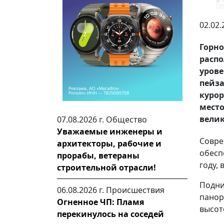
02.02.
Горн
распо
урове
пейз
курор
место
велик
07.08.2026 г.
Общество
Уважаемые инженеры и
Совр
архитекторы, рабочие и
обесп
прорабы, ветераны
году,
строительной отрасли!
Подни
06.08.2026 г.
Происшествия
панор
Огненное ЧП: Пламя
высот
перекинулось на соседей