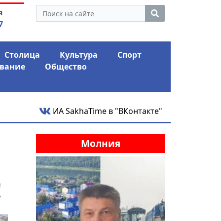
 экс-депутат Ил Тумэна
04.08.2026
Мариныче
я
ном сапоге» России
антикри
7
Столица
Культура
Спорт
вание
Общество
ИА SakhaTime в "ВКонтакте"
Молния
!