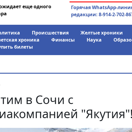
 ожидает еще одного
04.08.2026
Маски сброшены:
Горячая WhatsApp-лини
ара
заявил о «колониаль
редакции: 8-914-2-702-86
олитика
Происшествия
Желтые хроники
ветская хроника
Финансы
Наука
Образо
упить билеты
я
тим в Сочи с
иакомпанией "Якутия"