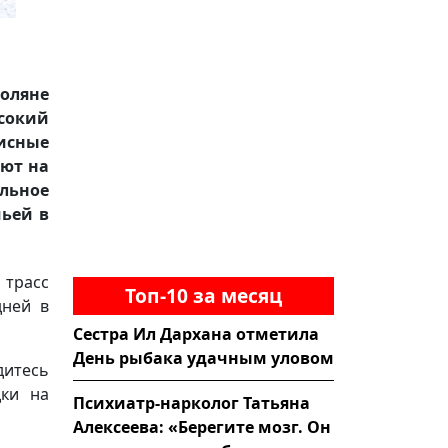
оляне
ысокий
писные
ют на
альное
мьей в
трасс
Топ-10 за месяц
дней в
Сестра Ил Дархана отметила
День рыбака удачным уловом
дитесь
дки на
Психиатр-нарколог Татьяна
Алексеева: «Берегите мозг. Он