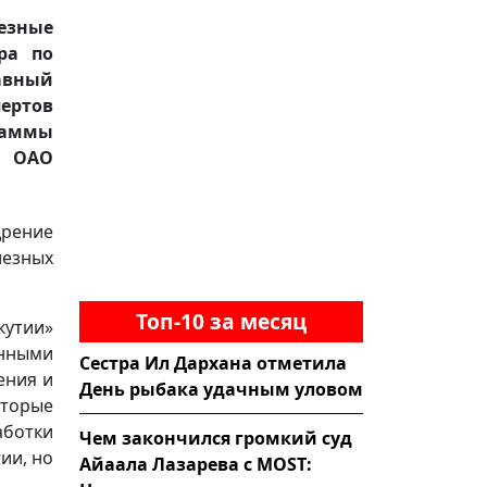
езные
ра по
авный
пертов
раммы
л ОАО
дрение
лезных
Топ-10 за месяц
кутии»
нными
Сестра Ил Дархана отметила
ения и
День рыбака удачным уловом
оторые
аботки
Чем закончился громкий суд
ии, но
Айаала Лазарева с MOST: