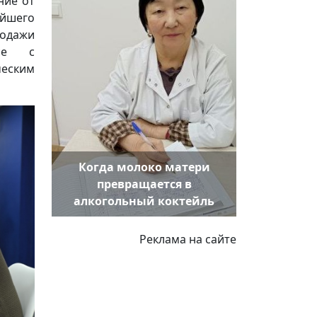
ние от
йшего
родажи
ксе с
еским
Когда молоко матери
превращается в
алкогольный коктейль
Реклама на сайте