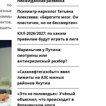
Неожиданная развязка
ра по
езные
Психиатр-нарколог Татьяна
раммы
Алексеева: «Берегите мозг. Он
ектов,
пластичен, но не бессмертен»
решить
КХЛ-2026/2027: по каким
правилам будут играть в лиге
Маринычев у Путина:
смотрины или
антикризисный разбор?
«Саханефтегазсбыт» ввел
лимиты на АЗС южных
районов Якутии
«Это не половодье»: Учёный
объяснил, что происходит в
Верхоянском улусе