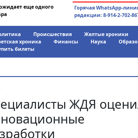
 ожидает еще одного
04.08.2026
Маринычев у П
Горячая WhatsApp-лини
ара
антикризисн
редакции: 8-914-2-702-86
олитика
Происшествия
Желтые хроники
ветская хроника
Финансы
Наука
Образо
упить билеты
я
ециалисты ЖДЯ оцени
нновационные
зработки