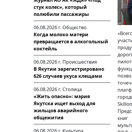
Журнал АО АК «ЖДЯ» «Под
стук колес», который
полюбили пассажиры
06.08.2026 г.
Общество
«Всег
Когда молоко матери
участ
превращается в алкогольный
проду
коктейль
доро
пилот
06.08.2026 г.
Происшествия
функ
В Якутии зарегистрировано
позво
626 случаев укуса клещами
точе
06.08.2026 г.
Столица
платф
«Жить опасно»: мэрия
город
Якутска ищет выход для
Skill
жильцов аварийного
Предс
общежития
книг
мульт
06.08.2026 г.
Культура