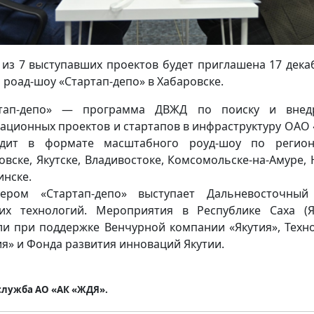
 из 7 выступавших проектов будет приглашена 17 дека
 роад-шоу «Стартап-депо» в Хабаровске.
ртап-депо» — программа ДВЖД по поиску и внед
ационных проектов и стартапов в инфраструктуру ОАО
одит в формате масштабного роуд-шоу по регион
овске, Якутске, Владивостоке, Комсомольске-на-Амуре,
инске.
нером «Стартап-депо» выступает Дальневосточный
их технологий. Мероприятия в Республике Саха (Я
и при поддержке Венчурной компании «Якутия», Техн
ия» и Фонда развития инноваций Якутии.
служба АО «АК «ЖДЯ».