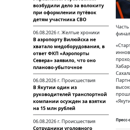
возбудили дело за волокиту
при оформлении путёвок
детям участника СВО
Часть
06.08.2026 г.
Желтые хроники
финал
В аэропорту Вилюйска не
«Ста
хватало медоборудования, в
иннов
ответ ФКП «Аэропорты
прох
Севера» заявило, что оно
Хабар
планово-убыточное
Сахал
Парт
06.08.2026 г.
Происшествия
высок
В Якутии один из
прошл
руководителей транспортной
«Якут
компании осужден за взятки
на 15 млн рублей
Пресс-
06.08.2026 г.
Происшествия
Сотрудники уголовного