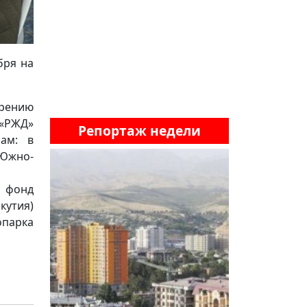
бря на
рению
 «РЖД»
Репортаж недели
ам: в
 Южно-
 фонд
кутия)
опарка