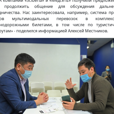
А компании «Sciberia» и «Медсеть» получили предложе
 продолжить общение для обсуждения дальне
дничества. Нас заинтересовала, например, система п
тов мультимодальных перевозок в компле
знодорожными билетами, в том числе по туристич
утам» - поделился информацией Алексей Местников.