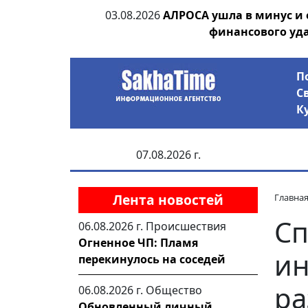
ания депутата
03.08.2026
АЛРОСА ушла в минус и
 рублей
финансового уд
П
С
К
07.08.2026 г.
Лента новостей
Главна
Сп
06.08.2026 г.
Происшествия
Огненное ЧП: Пламя
и
перекинулось на соседей
ра
06.08.2026 г.
Общество
Обновленный личный