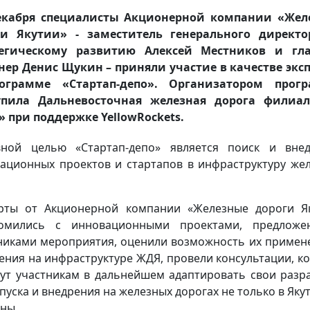
декабря специалисты Акционерной компании «Жел
ги Якутии» - заместитель генерального директо
тегическому развитию Алексей Местников и гл
ер Денис Щукин – приняли участие в качестве экс
ограмме «Стартап-депо». Организатором прог
упила Дальневосточная железная дорога филиа
 при поддержке YellowRockets.
ной целью «Стартап-депо» является поиск и вне
ационных проектов и стартапов в инфраструктуру же
рты от Акционерной компании «Железные дороги Я
комились с инновационными проектами, предложе
никами мероприятия, оценили возможность их примен
ения на инфраструктуре ЖДЯ, провели консультации, к
ут участникам в дальнейшем адаптировать свои разр
апуска и внедрения на железных дорогах не только в Якут
аны.