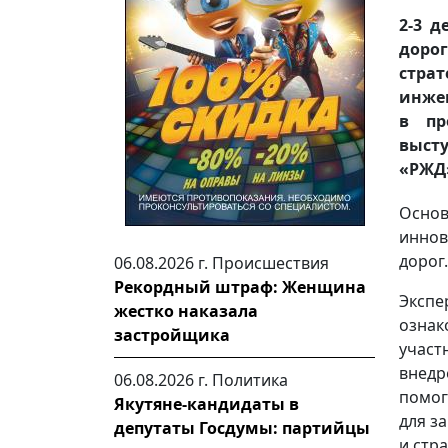
2-3 
доро
стра
инжен
в пр
выст
«РЖД»
Основ
иннов
дорог.
06.08.2026 г.
Происшествия
Рекордный штраф: Женщина
Экспе
жестко наказала
озна
застройщика
участ
внедр
06.08.2026 г.
Политика
помог
Якутяне-кандидаты в
для з
депутаты Госдумы: партийцы
и стр