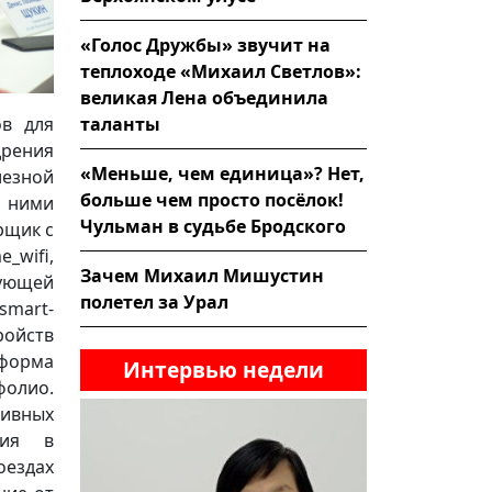
«Голос Дружбы» звучит на
теплоходе «Михаил Светлов»:
великая Лена объединила
таланты
ов для
дрения
«Меньше, чем единица»? Нет,
лезной
больше чем просто посёлок!
 ними
Чульман в судьбе Бродского
рщик с
wifi,
Зачем Михаил Мишустин
дующей
полетел за Урал
mart-
ройств
тформа
Интервью недели
фолио.
тивных
ния в
оездах