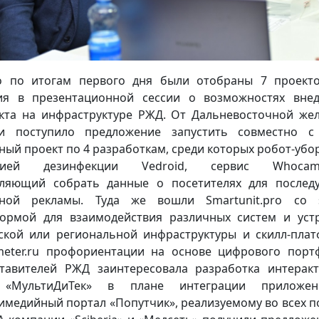
о по итогам первого дня были отобраны 7 проект
ия в презентационной сессии о возможностях вне
кта на инфраструктуре РЖД. От Дальневосточной же
ги поступило предложение запустить совместно с
ный проект по 4 разработкам, среди которых робот-убо
цией дезинфекции Vedroid, сервис Whocame_
ляющий собрать данные о посетителях для после
чной рекламы. Туда же вошли Smartunit.pro со s
ормой для взаимодействия различных систем и уст
ской или региональной инфраструктуры и скилл-пла
ometer.ru профориентации на основе цифрового порт
тавителей РЖД заинтересовала разработка интерак
 «МультиДиТек» в плане интеграции приложе
имедийный портал «Попутчик», реализуемому во всех п