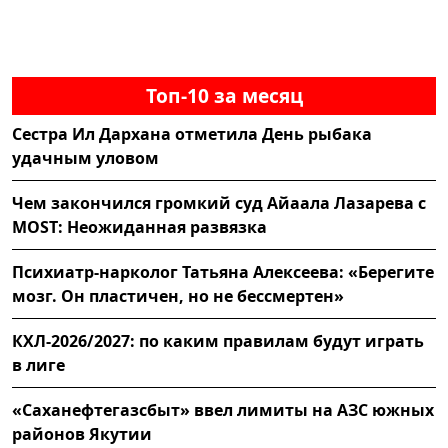
Топ-10 за месяц
Сестра Ил Дархана отметила День рыбака
удачным уловом
Чем закончился громкий суд Айаала Лазарева с
MOST: Неожиданная развязка
Психиатр-нарколог Татьяна Алексеева: «Берегите
мозг. Он пластичен, но не бессмертен»
КХЛ-2026/2027: по каким правилам будут играть
в лиге
«Саханефтегазсбыт» ввел лимиты на АЗС южных
районов Якутии