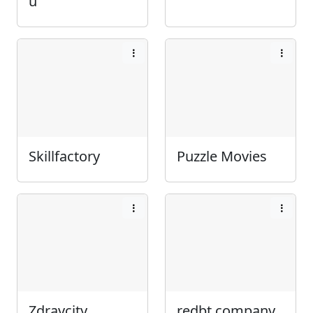
u
Skillfactory
Puzzle Movies
Zdravcity
redbt.company