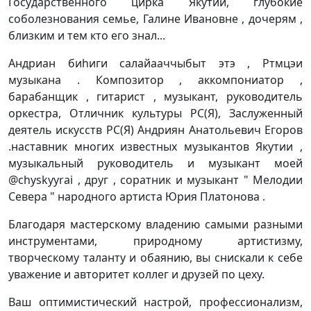
Государственного цирка Якутии, глубокие
соболезнования семье, Галине Ивановне , дочерям ,
близким и тем кто его знал...
Андриан биhиги салайааччыбыт этэ , Ртмцэи
музыкана . Композитор , аккомпониатор ,
барабанщик , гитарист , музыкант, руководитель
оркестра, Отличник культуры РС(Я), Заслуженный
деятель искусств РС(Я) Андриян Анатольевич Егоров
.наставник многих известных музыкантов Якутии ,
музыкальный руководитель и музыкант моей
@chyskyyrai , друг , соратник и музыкант " Мелодии
Севера " народного артиста Юрия Платонова .
Благодаря мастерскому владению самыми разными
инструментами, природному артистизму,
творческому таланту и обаянию, вы снискали к себе
уважение и авторитет коллег и друзей по цеху.
Ваш оптимистический настрой, профессионализм,